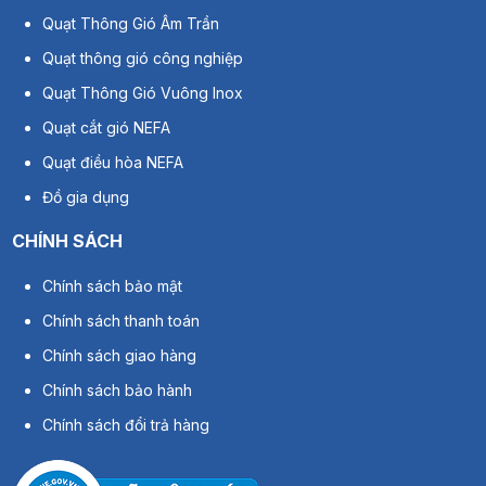
Quạt Thông Gió Âm Trần
Quạt thông gió công nghiệp
Quạt Thông Gió Vuông Inox
Quạt cắt gió NEFA
Quạt điều hòa NEFA
Đồ gia dụng
CHÍNH SÁCH
Chính sách bảo mật
Ưu điểm nổi bật
Chính sách thanh toán
Chính sách giao hàng
Khả năng bám dính chắc chắn
: Bám tốt trên bề mặt kim loại,
nhựa, ống gió, đảm bảo kín khít.
Chính sách bảo hành
Chống rách, chịu nhiệt tốt
: Giữ được độ bền khi hoạt động
Chính sách đổi trả hàng
trong môi trường khắc nghiệt.
Chống ẩm, chống oxy hóa
: Bảo vệ mối nối, hạn chế ảnh
hưởng từ môi trường ngoài.