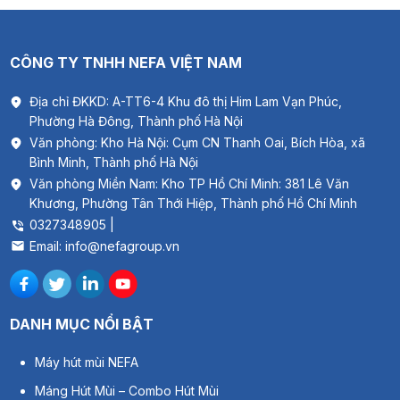
CÔNG TY TNHH NEFA VIỆT NAM
Địa chỉ ĐKKD: A-TT6-4 Khu đô thị Him Lam Vạn Phúc,
Phường Hà Đông, Thành phố Hà Nội
Thông số sản phẩm băng dính bạc
Văn phòng: Kho Hà Nội: Cụm CN Thanh Oai, Bích Hòa, xã
Bình Minh, Thành phố Hà Nội
Kích thước
: 5cm x 23m
Văn phòng Miền Nam: Kho TP Hồ Chí Minh: 381 Lê Văn
Khương, Phường Tân Thới Hiệp, Thành phố Hồ Chí Minh
Đặc điểm
: Băng dính bạc dài, không bóc giấy
0327348905 |
Đóng gói
: Thùng 36 cuộn
Email: info@nefagroup.vn
DANH MỤC NỔI BẬT
Máy hút mùi NEFA
Máng Hút Mùi – Combo Hút Mùi