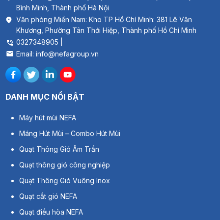
Bình Minh, Thành phố Hà Nội
Văn phòng Miền Nam: Kho TP Hồ Chí Minh: 381 Lê Văn
Khương, Phường Tân Thới Hiệp, Thành phố Hồ Chí Minh
0327348905 |
Email: info@nefagroup.vn
DANH MỤC NỔI BẬT
Máy hút mùi NEFA
Máng Hút Mùi – Combo Hút Mùi
Quạt Thông Gió Âm Trần
Quạt thông gió công nghiệp
Quạt Thông Gió Vuông Inox
Quạt cắt gió NEFA
Thông số kỹ thuật van điều chỉnh lưu lượng
Quạt điều hòa NEFA