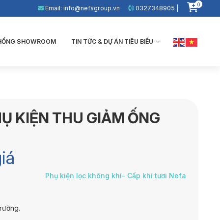
0
Email: info@nefagroup.vn
0327348905 |
THỐNG SHOWROOM
TIN TỨC & DỰ ÁN TIÊU BIỂU
HỤ KIỆN THU GIẢM ỐNG
iá
Phụ kiện lọc không khí- Cấp khí tươi Nefa
trường.