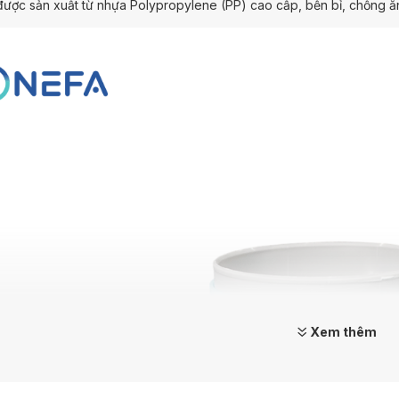
ược sản xuất từ nhựa Polypropylene (PP) cao cấp, bền bỉ, chống ăn
Xem thêm