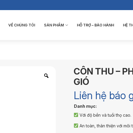
VỀ CHÚNG TÔI
SẢN PHẨM
HỖ TRỢ – BẢO HÀNH
HỆ 
CÔN THU – P
GIÓ
Liên hệ báo g
Danh mục:
Với độ bền và tuổi thọ cao.
An toàn, thân thiện với môi 