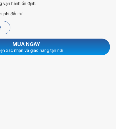
ng vận hành ổn định.
hi phí đầu tư.
5
MUA NGAY
iện xác nhận và giao hàng tận nơi