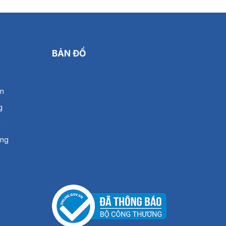
BẢN ĐỒ
án
g
h
àng