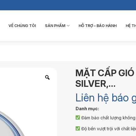
VỀ CHÚNG TÔI
SẢN PHẨM
HỖ TRỢ – BẢO HÀNH
HỆ 
MẶT CẤP GIÓ 
SILVER,…
Liên hệ báo g
Danh mục:
Đảm bảo chất lượng không k
Độ bền vượt trội với chất li