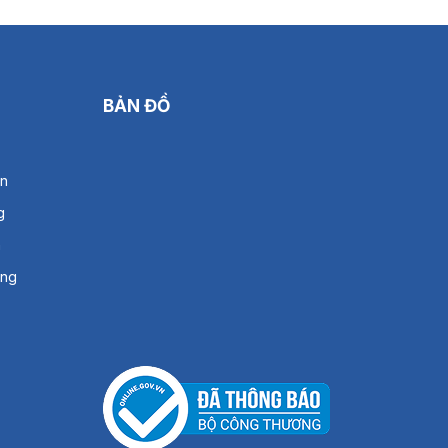
BẢN ĐỒ
án
g
h
àng