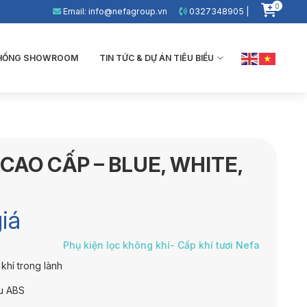
0
Email: info@nefagroup.vn
0327348905 |
THỐNG SHOWROOM
TIN TỨC & DỰ ÁN TIÊU BIỂU
CAO CẤP – BLUE, WHITE,
iá
Phụ kiện lọc không khí- Cấp khí tươi Nefa
hí trong lành
ệu ABS