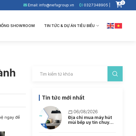
0
Email: info@nefagroup.vn
0327348905 |
THỐNG SHOWROOM
TIN TỨC & DỰ ÁN TIÊU BIỂU
Hành
Tin tức mới nhất
06/08/2026
hệ ngay để
Địa chỉ mua máy hút
mùi bếp uy tín chuyên
nghiệp tại Hà Nội