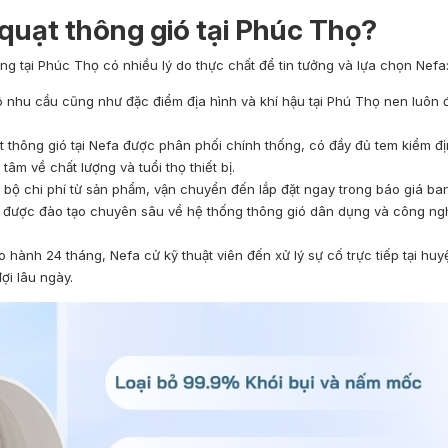
quạt thông gió tại Phúc Thọ?
ng tại Phúc Thọ có nhiều lý do thực chất để tin tưởng và lựa chọn Nefa
 nhu cầu cũng như đặc điểm địa hình và khí hậu tại Phú Thọ nen luôn 
 thông gió tại Nefa được phân phối chính thống, có đầy đủ tem kiểm đị
m về chất lượng và tuổi thọ thiết bị.
bộ chi phí từ sản phẩm, vận chuyển đến lắp đặt ngay trong báo giá ba
 được đào tạo chuyên sâu về hệ thống thông gió dân dụng và công ngh
o hành 24 tháng, Nefa cử kỹ thuật viên đến xử lý sự cố trực tiếp tại hu
ợi lâu ngày.