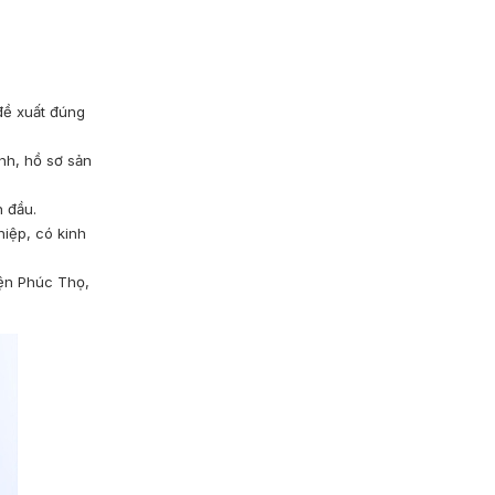
:
đề xuất đúng
nh, hồ sơ sản
n đầu.
iệp, có kinh
yện Phúc Thọ,