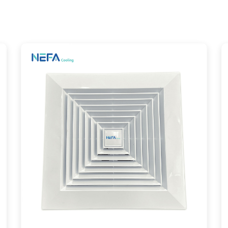
Giới thiệu quạt thông gió vuông âm trần Ne