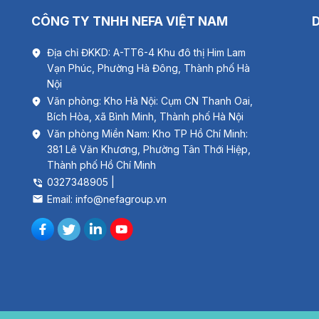
CÔNG TY TNHH NEFA VIỆT NAM
Địa chỉ ĐKKD: A-TT6-4 Khu đô thị Him Lam
Quạt Thôn
Vạn Phúc, Phường Hà Đông, Thành phố Hà
2. Thông
Nội
Văn phòng: Kho Hà Nội: Cụm CN Thanh Oai,
Thông s
Bích Hòa, xã Bình Minh, Thành phố Hà Nội
Chất liệu
Văn phòng Miền Nam: Kho TP Hồ Chí Minh:
381 Lê Văn Khương, Phường Tân Thới Hiệp,
Kích thướ
Thành phố Hồ Chí Minh
0327348905 |
Kích thướ
Email: info@nefagroup.vn
Chiều ca
Lỗ gió
Cân nặn
Công suấ