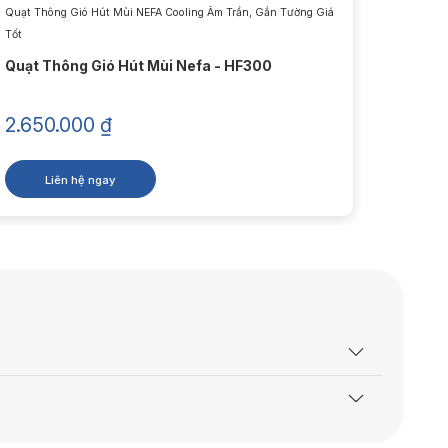
Quạt Thông Gió Hút Mùi NEFA Cooling Âm Trần, Gắn Tường Giá
Quạt Thô
Tốt
Tốt
Quạt Thông Gió Hút Mùi Nefa - HF300
Máy hú
2.650.000
₫
2.65
Liên hệ ngay
L