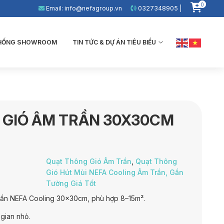
0
Email: info@nefagroup.vn
0327348905 |
THỐNG SHOWROOM
TIN TỨC & DỰ ÁN TIÊU BIỂU
 GIÓ ÂM TRẦN 30X30CM
Quạt Thông Gió Âm Trần
,
Quạt Thông
Gió Hút Mùi NEFA Cooling Âm Trần, Gắn
Tường Giá Tốt
rần NEFA Cooling 30x30cm, phù hợp 8–15m².
gian nhỏ.