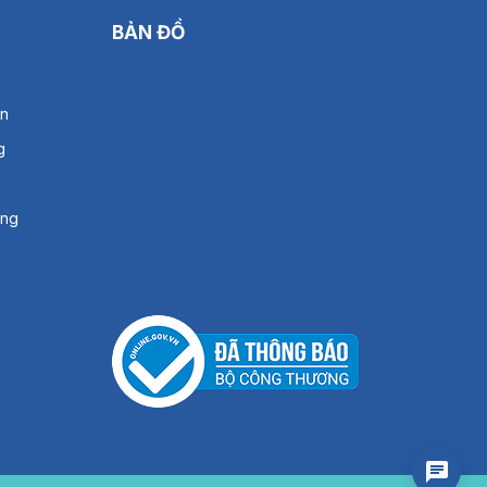
BẢN ĐỒ
án
g
h
àng