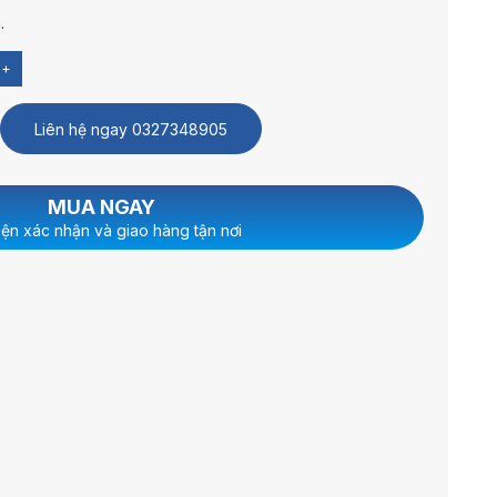
.
+
Liên hệ ngay
0327348905
MUA NGAY
iện xác nhận và giao hàng tận nơi