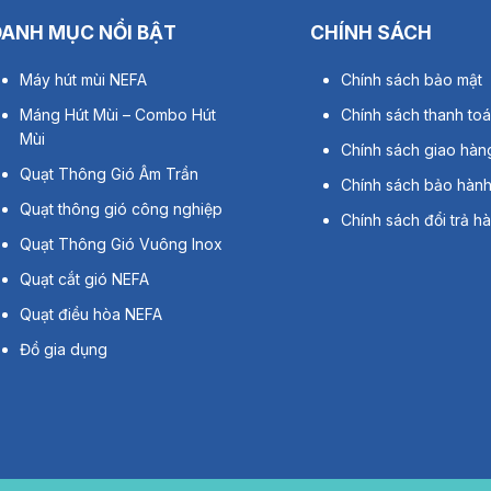
DANH MỤC NỔI BẬT
CHÍNH SÁCH
Máy hút mùi NEFA
Chính sách bảo mật
g Gió Âm Trần 30x30cm
Máng Hút Mùi – Combo Hút
Chính sách thanh to
 số kỹ thuật chi tiết
Mùi
Chính sách giao hàn
ố
Chi tiết
Quạt Thông Gió Âm Trần
Chính sách bảo hàn
Nhựa dẻo
Quạt thông gió công nghiệp
Chính sách đổi trả h
Quạt Thông Gió Vuông Inox
c mặt
30x30cm
Quạt cắt gió NEFA
c khoét lỗ
25cm
Quạt điều hòa NEFA
o
16cm
Đồ gia dụng
98mm
g
1,45kg
t
28W