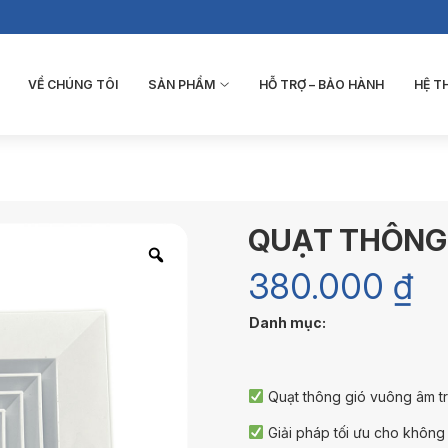
VỀ CHÚNG TÔI
SẢN PHẨM
HỖ TRỢ – BẢO HÀNH
HỆ 
QUẠT THÔNG
380.000
₫
Danh mục:
Quạt thông gió vuông âm t
Giải pháp tối ưu cho không 