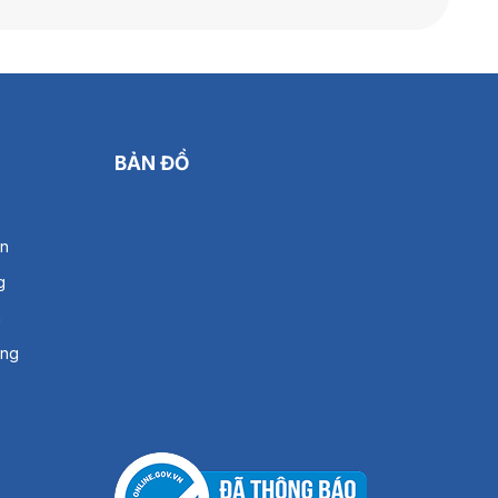
BẢN ĐỒ
án
g
h
àng