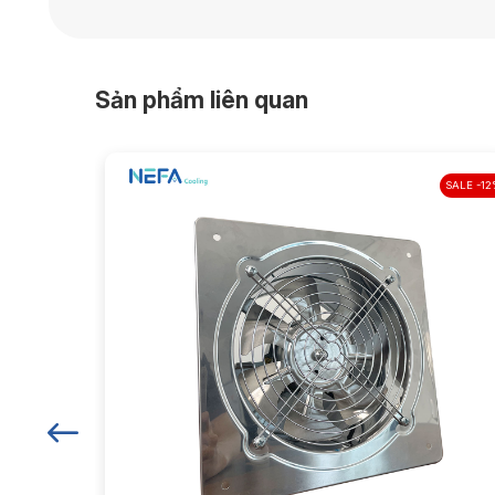
Diện tích
Diện tíc
Sản phẩm liên quan
Kích thư
Kích thư
SALE -16%
SALE -1
Khối lượ
Chất liệ
Bảo hàn
Thương
Xuất xứ
Nơi sản
Năm ra 