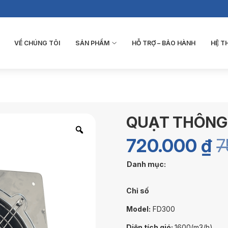
VỀ CHÚNG TÔI
SẢN PHẨM
HỖ TRỢ – BẢO HÀNH
HỆ 
QUẠT THÔNG 
720.000
₫
7
Danh mục:
Chỉ số
Model:
FD300
Diện tích gió:
1600(m3/h)