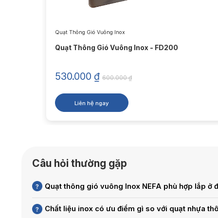
3. Côn
Quạt Thông Gió Vuông Inox
Quạt Thông Gió Vuông Inox - FD200
Sức hút củ
biệt.
530.000
₫
600.000
₫
Vật Li
như mớ
Liên hệ ngay
Động 
thời g
Thiết 
tạo ra
Cửa C
sách t
Câu hỏi thường gặp
trùng,
Lưới B
Quạt thông gió vuông Inox NEFA phù hợp lắp ở 
đặc biệ
Giá th
Chất liệu inox có ưu điểm gì so với quạt nhựa t