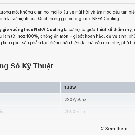
ượng một không gian nơi mọi lo âu về mùi hôi và ẩm mốc đều tan biến
hính là sứ mệnh của Quạt thông gió vuông Inox NEFA Cooling.
g gió vuông Inox NEFA Cooling
là sự hội tụ giữa
thiết kế thẩm mỹ
,
u làm từ
inox 100%
, chống ăn mòn – gỉ sét hoàn hảo, dễ vệ sinh, p
 tinh giản, sản phẩm tạo điểm nhấn hiện đại mà vẫn gọn nhẹ, phù hợp
ông Số Kỹ Thuật
100w
220V/50hz
ió
2800r/min
<68 dB(A)
Xem thêm