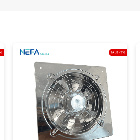
 gió
1600(m3/h)
h sử dụng
20~25(m2)
– Ống sau: 30cm
ớc
– Chiều dài thân: 15cm
ớc mặt
35*35cm
2%
SALE -5%
ng
2,6kg
u
Inox
h
2 năm
 hiệu
NEFA Cooling
Việt Nam
 xuất
Trung Quốc
mắt
2022