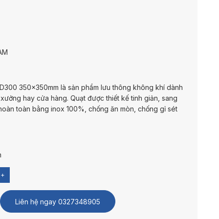
AM
 FD300 350x350mm là sản phẩm lưu thông không khí dành
 xưởng hay cửa hàng. Quạt được thiết kế tinh giản, sang
 hoàn toàn bằng inox 100%, chống ăn mòn, chống gỉ sét
m
+
Liên hệ ngay
0327348905