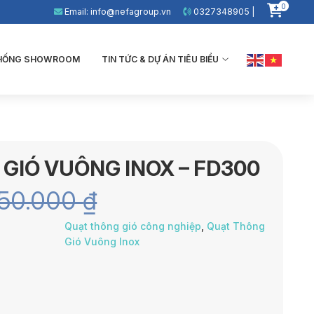
0
Email: info@nefagroup.vn
0327348905 |
THỐNG SHOWROOM
TIN TỨC & DỰ ÁN TIÊU BIỂU
GIÓ VUÔNG INOX – FD300
50.000
₫
Quạt thông gió công nghiệp
,
Quạt Thông
Gió Vuông Inox