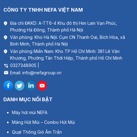
Bảo hành
2 năm
CÔNG TY TNHH NEFA VIỆT NAM
Thương hiệu
NEFA Cooling
Địa chỉ ĐKKD: A-TT6-4 Khu đô thị Him Lam Vạn Phúc,
Nơi sản xuất
Trung Quốc
Phường Hà Đông, Thành phố Hà Nội
Văn phòng: Kho Hà Nội: Cụm CN Thanh Oai, Bích Hòa, xã
Năm ra mắt
2022
Bình Minh, Thành phố Hà Nội
3. Công Nghệ và Tính Năng Nổi Bật Quạt thông
Văn phòng Miền Nam: Kho TP Hồ Chí Minh: 381 Lê Văn
gió hút mùi
NEFA HF150
Khương, Phường Tân Thới Hiệp, Thành phố Hồ Chí Minh
0327348905 |
3.1 Động cơ lõi đồng 100%
Email: info@nefagroup.vn
Quạt thông gió hút mùi
NEFA HF150
được trang bị
motor lõi
đồng nguyên chất
, giúp quạt vận hành ổn định, sinh nhiệt thấp
và tiết kiệm điện năng. Cấu trúc lõi đồng giúp
kéo dài tuổi thọ
DANH MỤC NỔI BẬT
thiết bị
và
giảm tiếng ồn đáng kể
trong quá trình hoạt động,
phù hợp cho không gian cần sự yên tĩnh như phòng ngủ hoặc
Máy hút mùi NEFA
văn phòng.
Máng Hút Mùi – Combo Hút Mùi
Quạt Thông Gió Âm Trần