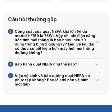
Loại ống nối
HF150
Moto Đồng
100%
Câu hỏi thường gặp
Công suất
75W
Công suất của quạt NEFA khá lớn (ví dụ
Điện Áp
220V/50Hz
model HF150 là 75W). Vậy chi phí điện năng
ước tính mỗi tháng là bao nhiêu nếu sử
dụng trung bình 2 giờ/ngày? Liệu về lâu dài
Tốc độ
1 số – 2.600V/Phút
có thực sự tiết kiệm hơn máy hút mùi thông
thường không?
Lưu lượng gió
540M³/Giờ
Bảo hành quạt NEFA như thế nào?
Áp suất
300Pa
Độ ồn
38db
Việc vệ sinh và bảo dưỡng quạt NEFA có
phức tạp không? Bao lâu thì nên vệ sinh
một lần?
Kích thước
31x23x22cm
Phi
145mm
Diện tích sử dụng
15-20m2