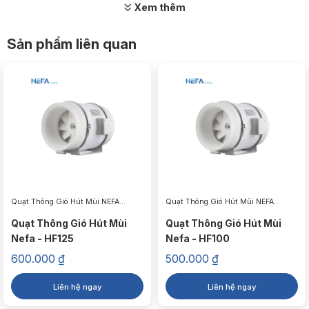
Xem thêm
Sản phẩm liên quan
Quạt Thông Gió Hút Mùi NEFA
Quạt Thông Gió Hút Mùi NEFA
Cooling Âm Trần, Gắn Tường Giá Tốt
Cooling Âm Trần, Gắn Tường Giá Tốt
Quạt Thông Gió Hút Mùi
Quạt Thông Gió Hút Mùi
Nefa - HF125
Nefa - HF100
2. Thông số kỹ thuật
600.000
₫
500.000
₫
Thông số
Chi tiết
Liên hệ ngay
Liên hệ ngay
Linh kiện đi kèm
Ống bạc, đai siết