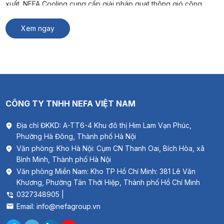
xuất. NEFA Cooling cung cấp giải pháp quạt thông gió công
nghiệp phù hợp cho nhà máy, kho hàng và xưởng sản xuất. #
Xem thêm: Thông gió biệt thự Quạt […]
Xem ngay
CÔNG TY TNHH NEFA VIỆT NAM
Địa chỉ ĐKKD: A-TT6-4 Khu đô thị Him Lam Vạn Phúc,
Phường Hà Đông, Thành phố Hà Nội
Văn phòng: Kho Hà Nội: Cụm CN Thanh Oai, Bích Hòa, xã
Bình Minh, Thành phố Hà Nội
Văn phòng Miền Nam: Kho TP Hồ Chí Minh: 381 Lê Văn
Khương, Phường Tân Thới Hiệp, Thành phố Hồ Chí Minh
0327348905 |
Email: info@nefagroup.vn