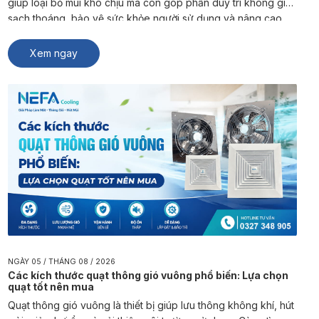
giúp loại bỏ mùi khó chịu mà còn góp phần duy trì không gian
sạch thoáng, bảo vệ sức khỏe người sử dụng và nâng cao
trải nghiệm sinh hoạt, kinh doanh. NEFA Cooling là đơn vị
chuyên sản xuất và […]
Xem ngay
NGÀY 05 / THÁNG 08 / 2026
Các kích thước quạt thông gió vuông phổ biến: Lựa chọn
quạt tốt nên mua
Quạt thông gió vuông là thiết bị giúp lưu thông không khí, hút