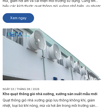
mùi, giảm hơi ẩm và cải thiện môi trường sử dụng. Cùng tìm
hiểu các kích thước quạt thông gió vuông phổ biến, ưu nhược
điểm và cách lựa chọn sản phẩm phù hợp từ NEFA Cooling.
Quạt thông gió vuông là […]
Xem ngay
NGÀY 03 / THÁNG 08 / 2026
Kho quạt thông gió nhà xưởng, xưởng sản xuất mẫu mới
Quạt thông gió nhà xưởng giúp lưu thông không khí, giảm
nhiệt, loại bỏ khí nóng, mùi và hơi ẩm trong môi trường sản