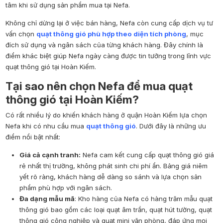
tâm khi sử dụng sản phẩm mua tại Nefa.
Không chỉ dừng lại ở việc bán hàng, Nefa còn cung cấp dịch vụ tư
vấn chọn
quạt thông gió phù hợp theo diện tích phòng
, mục
đích sử dụng và ngân sách của từng khách hàng. Đây chính là
điểm khác biệt giúp Nefa ngày càng được tin tưởng trong lĩnh vực
quạt thông gió tại Hoàn Kiếm.
Tại sao nên chọn Nefa để mua quạt
thông gió tại Hoàn Kiếm?
Có rất nhiều lý do khiến khách hàng ở quận Hoàn Kiếm lựa chọn
Nefa khi có nhu cầu mua
quạt thông gió
. Dưới đây là những ưu
điểm nổi bật nhất:
Giá cả cạnh tranh:
Nefa cam kết cung cấp quạt thông gió giá
rẻ nhất thị trường, không phát sinh chi phí ẩn. Bảng giá niêm
yết rõ ràng, khách hàng dễ dàng so sánh và lựa chọn sản
phẩm phù hợp với ngân sách.
Đa dạng mẫu mã
: Kho hàng của Nefa có hàng trăm mẫu quạt
thông gió bao gồm các loại quạt âm trần, quạt hút tường, quạt
thông gió công nghiệp và quạt mini văn phòng, đáp ứng mọi