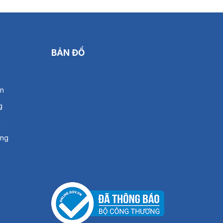
BẢN ĐỒ
án
g
h
àng