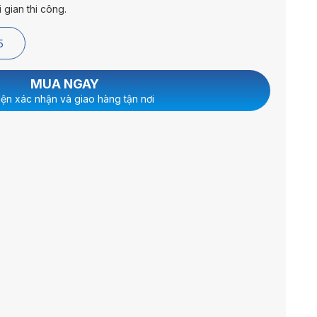
 gian thi công.
5
MUA NGAY
iện xác nhận và giao hàng tận nơi