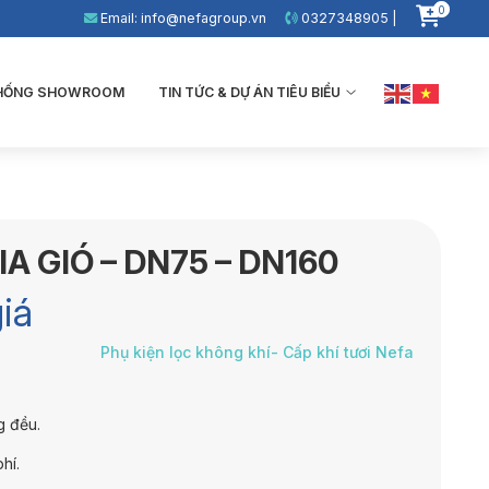
0
Email: info@nefagroup.vn
0327348905 |
THỐNG SHOWROOM
TIN TỨC & DỰ ÁN TIÊU BIỂU
A GIÓ – DN75 – DN160
iá
Phụ kiện lọc không khí- Cấp khí tươi Nefa
g đều.
hí.