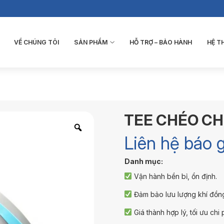
VỀ CHÚNG TÔI
SẢN PHẨM
HỖ TRỢ – BẢO HÀNH
HỆ 
TEE CHÉO CHI
Liên hệ báo g
Danh mục:
Vận hành bền bỉ, ổn định.
Đảm bảo lưu lượng khí đồn
Giá thành hợp lý, tối ưu chi p