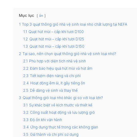
Mục lục
ẩn
1
Top 3 quạt thông gió nhà vệ sinh loại nhỏ chất lượng tại NEFA
1.1
Quạt hút mùi – cấp khí tươi D100
1.2
Quạt hút mùi – cấp khí tươi D125
1.3
Quạt hút mùi – cấp khí tươi D150
2
Tại sao, nên chọn quạt thông gió nhà vệ sinh loại nhỏ?
2.1
Phù hợp với diện tích nhà vệ sinh
2.2
Đảm bảo hiệu quả hút mùi và hút ẩm
2.3
Tiết kiệm điện năng và chi phí
2.4
Hoạt động êm ái, ít gây tiếng ồn
2.5
Dễ dàng vệ sinh và thay thế
3
Quạt thông gió loại nhỏ khác gì so với loại lớn?
3.1
Sự khác biệt về kích thước và thiết kế
3.2
Công suất hoạt động và lưu lượng gió
3.3
Độ ồn khi vận hành
3.4
Ứng dụng thực tế trong các không gian
3.5
Giá thành và chi phí sử dụng