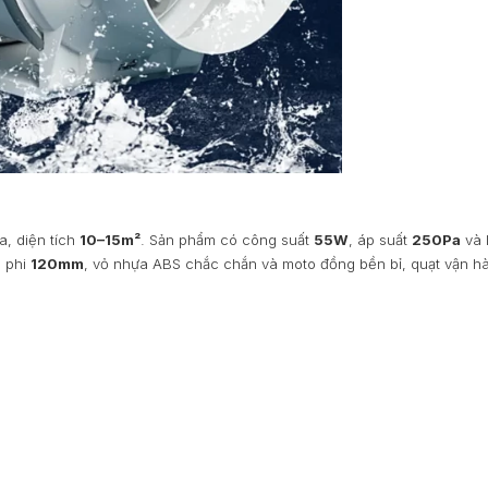
a, diện tích
10–15m²
. Sản phẩm có công suất
55W
, áp suất
250Pa
và 
ế phi
120mm
, vỏ nhựa ABS chắc chắn và moto đồng bền bỉ, quạt vận h