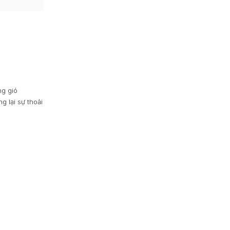
ng gió
g lại sự thoải