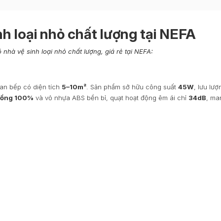
nh loại nhỏ chất lượng tại NEFA
 nhà vệ sinh loại nhỏ chất lượng, giá rẻ tại NEFA:
an bếp có diện tích
5–10m²
. Sản phẩm sở hữu công suất
45W
, lưu lượ
đồng 100%
và vỏ nhựa ABS bền bỉ, quạt hoạt động êm ái chỉ
34dB
, man