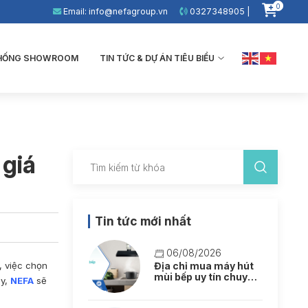
0
Email: info@nefagroup.vn
0327348905 |
THỐNG SHOWROOM
TIN TỨC & DỰ ÁN TIÊU BIỂU
 giá
Tin tức mới nhất
06/08/2026
, việc chọn
Địa chỉ mua máy hút
mùi bếp uy tín chuyên
ây,
NEFA
sẽ
nghiệp tại Hà Nội