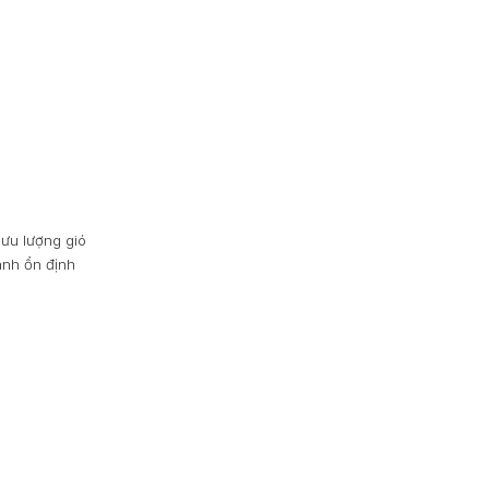
lưu lượng gió
ành ổn định