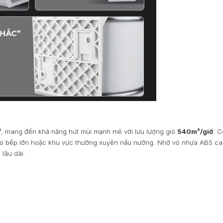
²
, mang đến khả năng hút mùi mạnh mẽ với lưu lượng gió
540m³/giờ
. C
ho bếp lớn hoặc khu vực thường xuyên nấu nướng. Nhờ vỏ nhựa ABS ca
lâu dài.