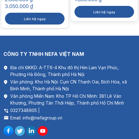
Khoảng
Motor
Đồng
3.050.000
₫
giá:
Liên hệ ngay
Trọng lượng
42kg
từ
Liên hệ ngay
2.850.000 ₫
Lưu lượng gió
21.500m3/h
đến
3.050.000 ₫
Thể tích bình
130L
CÔNG TY TNHH NEFA VIỆT NAM
Tốc độ gió
3 cấp tốc độ
Địa chỉ ĐKKD: A-TT6-4 Khu đô thị Him Lam Vạn Phúc,
Đảo gió
2 chiều
Phường Hà Đông, Thành phố Hà Nội
Diện tích làm mát
70-100m2
Văn phòng: Kho Hà Nội: Cụm CN Thanh Oai, Bích Hòa, xã
Bình Minh, Thành phố Hà Nội
Độ ồn
<54Db
Văn phòng Miền Nam: Kho TP Hồ Chí Minh: 381 Lê Văn
Khương, Phường Tân Thới Hiệp, Thành phố Hồ Chí Minh
Kích thước máy
90*90*182 cm
0327348905 |
Kích thước thùng:
90*90*105 cm
Email: info@nefagroup.vn
Nơi sản xuất
Việt Nam