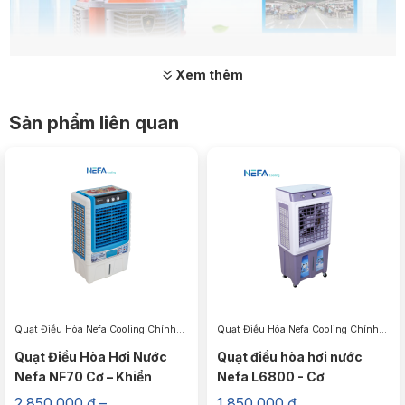
Xem thêm
Sản phẩm liên quan
Quạt điều hòa khủng long CC 130
2. Thông số kỹ thuật của Quạt điều hòa NEFA Cooling
CC-130
Quạt Điều Hòa Nefa Cooling Chính
Quạt Điều Hòa Nefa Cooling Chính
Công suất
1000W
Hãng, Tiết Kiệm Điện, Giá Tốt
Hãng, Tiết Kiệm Điện, Giá Tốt
Quạt Điều Hòa Hơi Nước
Quạt điều hòa hơi nước
Nefa NF70 Cơ – Khiển
Nefa L6800 - Cơ
Điện áp
220V/50Hz
2.850.000
₫
–
1.850.000
₫