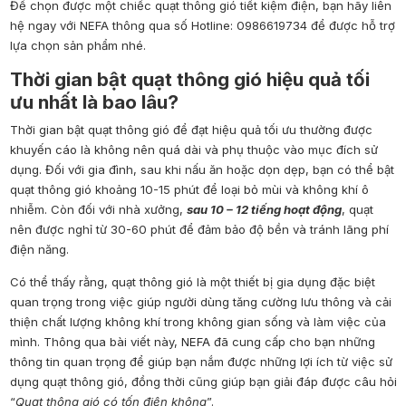
Để chọn được một chiếc quạt thông gió tiết kiệm điện, bạn hãy liên
hệ ngay với NEFA thông qua số
Hotline: 0986619734
để được hỗ trợ
lựa chọn sản phẩm nhé.
Thời gian bật quạt thông gió hiệu quả tối
ưu nhất là bao lâu?
Thời gian bật quạt thông gió để đạt hiệu quả tối ưu thường được
khuyến cáo là không nên quá dài và phụ thuộc vào mục đích sử
dụng. Đối với gia đình, sau khi nấu ăn hoặc dọn dẹp, bạn có thể bật
quạt thông gió khoảng 10-15 phút để loại bỏ mùi và không khí ô
nhiễm. Còn đối với nhà xưởng,
sau 10 – 12 tiếng hoạt động
, quạt
nên được nghỉ từ 30-60 phút để đảm bảo độ bền và tránh lãng phí
điện năng.
Có thể thấy rằng, quạt thông gió là một thiết bị gia dụng đặc biệt
quan trọng trong việc giúp người dùng tăng cường lưu thông và cải
thiện chất lượng không khí trong không gian sống và làm việc của
mình. Thông qua bài viết này,
NEFA
đã cung cấp cho bạn những
thông tin quan trọng để giúp bạn nắm được những lợi ích từ việc sử
dụng quạt thông gió, đồng thời cũng giúp bạn giải đáp được câu hỏi
“
Quạt thông gió có tốn điện không
”.