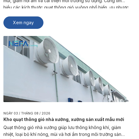
mùi, giảm hơi ẩm và cải thiện môi trường sử dụng. Cùng tìm
hiểu các kích thước quạt thông gió vuông phổ biến, ưu nhược
điểm và cách lựa chọn sản phẩm phù hợp từ NEFA Cooling.
Quạt thông gió vuông là […]
Xem ngay
NGÀY 03 / THÁNG 08 / 2026
Kho quạt thông gió nhà xưởng, xưởng sản xuất mẫu mới
Quạt thông gió nhà xưởng giúp lưu thông không khí, giảm
nhiệt, loại bỏ khí nóng, mùi và hơi ẩm trong môi trường sản