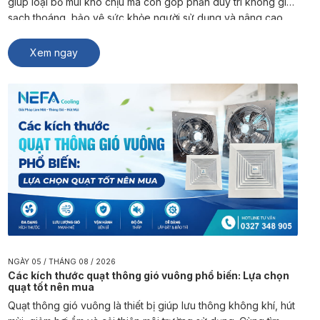
giúp loại bỏ mùi khó chịu mà còn góp phần duy trì không gian
sạch thoáng, bảo vệ sức khỏe người sử dụng và nâng cao
trải nghiệm sinh hoạt, kinh doanh. NEFA Cooling là đơn vị
chuyên sản xuất và […]
Xem ngay
NGÀY 05 / THÁNG 08 / 2026
Các kích thước quạt thông gió vuông phổ biến: Lựa chọn
quạt tốt nên mua
Quạt thông gió vuông là thiết bị giúp lưu thông không khí, hút