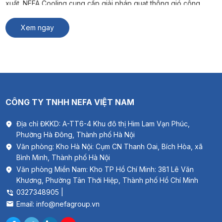
xuất. NEFA Cooling cung cấp giải pháp quạt thông gió công
nghiệp phù hợp cho nhà máy, kho hàng và xưởng sản xuất. #
Xem thêm: Thông gió biệt thự Quạt […]
Xem ngay
CÔNG TY TNHH NEFA VIỆT NAM
Địa chỉ ĐKKD: A-TT6-4 Khu đô thị Him Lam Vạn Phúc,
Phường Hà Đông, Thành phố Hà Nội
Văn phòng: Kho Hà Nội: Cụm CN Thanh Oai, Bích Hòa, xã
Bình Minh, Thành phố Hà Nội
Văn phòng Miền Nam: Kho TP Hồ Chí Minh: 381 Lê Văn
Khương, Phường Tân Thới Hiệp, Thành phố Hồ Chí Minh
0327348905 |
Email: info@nefagroup.vn