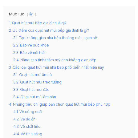
Mục lục
ẩn
1
Quạt hút mùi bếp gia đình là gì?
2
Ưu điểm của quạt hút mùi bếp gia đình là gì?
2.1
Tạo không gian nhà bếp thoáng mát, sạch sẽ
2.2
Bảo vệ sức khỏe
2.3
Bảo vệ nội thất
2.4
Nâng cao tính thẩm mỹ cho không gian bếp
3
Các loại quạt hút mùi nhà bếp phổ biến nhất hiện nay
3.1
Quạt hút mùi âm tủ
3.2
Quạt hút mùi treo tường
3.3
Quạt hút mùi đảo
3.4
Quạt hút mùi âm bàn
4
Những tiêu chí giúp bạn chọn quạt hút mùi bếp phù hợp
4.1
Về công suất
4.2
Về độ ồn
4.3
Về chất liệu
4.4
Về tính năng