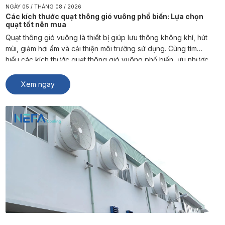
NGÀY 05 / THÁNG 08 / 2026
Các kích thước quạt thông gió vuông phổ biến: Lựa chọn
quạt tốt nên mua
Quạt thông gió vuông là thiết bị giúp lưu thông không khí, hút
mùi, giảm hơi ẩm và cải thiện môi trường sử dụng. Cùng tìm
hiểu các kích thước quạt thông gió vuông phổ biến, ưu nhược
điểm và cách lựa chọn sản phẩm phù hợp từ NEFA Cooling.
Quạt thông gió vuông là […]
Xem ngay