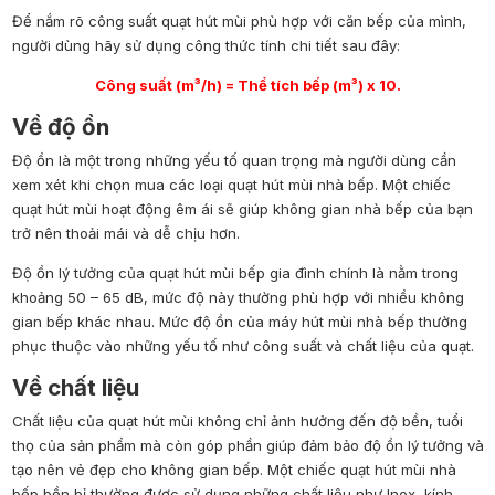
Để nắm rõ công suất quạt hút mùi phù hợp với căn bếp của mình,
người dùng hãy sử dụng công thức tính chi tiết sau đây:
Công suất (m³/h) = Thể tích bếp (m³) x 10.
Về độ ồn
Độ ồn là một trong những yếu tố quan trọng mà người dùng cần
xem xét khi chọn mua các loại quạt hút mùi nhà bếp. Một chiếc
quạt hút mùi hoạt động êm ái sẽ giúp không gian nhà bếp của bạn
trở nên thoải mái và dễ chịu hơn.
Độ ồn lý tưởng của quạt hút mùi bếp gia đình chính là nằm trong
khoảng 50 – 65 dB, mức độ này thường phù hợp với nhiều không
gian bếp khác nhau. Mức độ ồn của máy hút mùi nhà bếp thường
phục thuộc vào những yếu tố như công suất và chất liệu của quạt.
Về chất liệu
Chất liệu của quạt hút mùi không chỉ ảnh hưởng đến độ bền, tuổi
thọ của sản phẩm mà còn góp phần giúp đảm bảo độ ồn lý tưởng và
tạo nên vẻ đẹp cho không gian bếp. Một chiếc quạt hút mùi nhà
bếp bền bỉ thường được sử dụng những chất liệu như Inox, kính