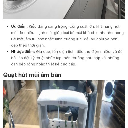
Ưu điểm:
Kiểu dáng sang trọng, công suất lớn, khả năng hút
mùi đa chiều mạnh mẽ, giúp loại bỏ mùi khó chịu nhanh chóng.
Bề mặt làm từ inox hoặc kính cường lực, dễ lau chùi và bền
đẹp theo thời gian.
Nhược điểm:
Giá cao, tốn diện tích, tiêu thụ điện nhiều, và đòi
hỏi lắp đặt kỹ thuật phức tạp, nên thường phù hợp với những
căn bếp rộng hoặc thiết kế cao cấp.
Quạt hút mùi âm bàn
Quạt hút mùi âm bàn là lựa chọn mới mẻ dành cho những ai m