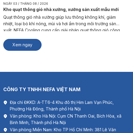
NGÀY 03 / THÁNG 08 / 2026
Kho quạt thông gió nhà xưởng, xưởng sản xuất mẫu mới
Quạt thông gió nhà xưởng giúp lưu thông không khí, giảm
nhiệt, loại bỏ khí nóng, mùi và hơi ẩm trong môi trường sản
xuất. NEFA Cooling cung cấp giải pháp quạt thông gió công
nghiệp phù hợp cho nhà máy, kho hàng và xưởng sản xuất. #
Xem thêm: Thông gió biệt thự Quạt […]
Xem ngay
CÔNG TY TNHH NEFA VIỆT NAM
Địa chỉ ĐKKD: A-TT6-4 Khu đô thị Him Lam Vạn Phúc,
Phường Hà Đông, Thành phố Hà Nội
Văn phòng: Kho Hà Nội: Cụm CN Thanh Oai, Bích Hòa, xã
Bình Minh, Thành phố Hà Nội
Văn phòng Miền Nam: Kho TP Hồ Chí Minh: 381 Lê Văn