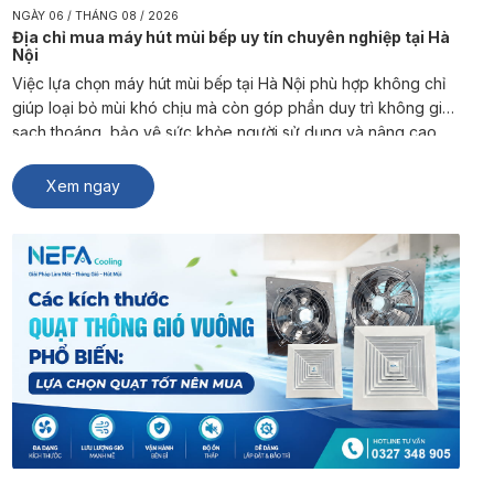
NGÀY 06 / THÁNG 08 / 2026
Địa chỉ mua máy hút mùi bếp uy tín chuyên nghiệp tại Hà
Nội
Việc lựa chọn máy hút mùi bếp tại Hà Nội phù hợp không chỉ
giúp loại bỏ mùi khó chịu mà còn góp phần duy trì không gian
sạch thoáng, bảo vệ sức khỏe người sử dụng và nâng cao
trải nghiệm sinh hoạt, kinh doanh. NEFA Cooling là đơn vị
chuyên sản xuất và […]
Xem ngay