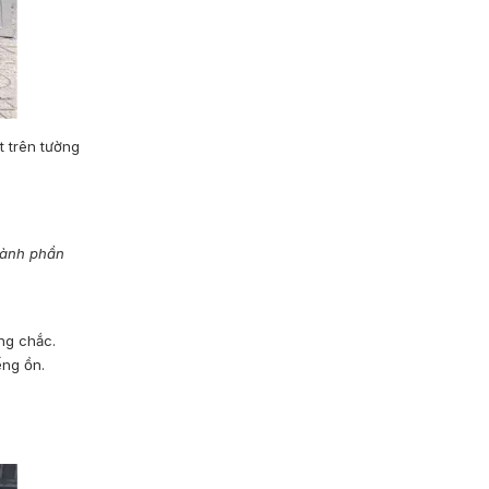
t trên tường
thành phần
ng chắc.
ếng ồn.