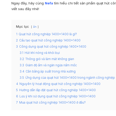
Ngay đây, hãy cùng
Nefa
tìm hiểu chi tiết sản phẩm
quạt hút cô
viết sau đây nhé!
Mục lục
ẩn
1
Quạt hút công nghiệp 1400×1400 là gì?
2
Cấu tạo quạt hút công nghiệp 1400×1400
3
Công dụng quạt hút công nghiệp 1400×1400
3.1
Hút khí nóng và khói bụi
3.2
Thông gió và làm mát không gian
3.3
Giảm độ ẩm và ngăn ngừa nấm mốc
3.4
Cân bằng áp suất trong nhà xưởng
3.5
Ứng dụng của quạt hút 1400×1400 trong ngành công nghiệp
4
Nguyên lý hoạt động quạt hút công nghiệp 1400×1400
5
Hướng dẫn lắp đặt quạt hút công nghiệp 1400×1400
6
Lưu ý khi sử dụng quạt hút công nghiệp 1400×1400
7
Mua quạt hút công nghiệp 1400×1400 ở đâu?