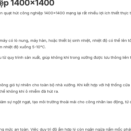
iệp 1400×1400
 quạt hút công nghiệp 1400×1400 mạng lại rất nhiều lợi ích thiết thực t
máy có lò nung, máy hàn, hoặc thiết bị sinh nhiệt, nhiệt độ có thể lên t
m nhiệt độ xuống 5-10°C.
ịu từ quy trình sản xuất, giúp không khí trong xưởng được lưu thông liên
ng gió tự nhiên cho toàn bộ nhà xưởng. Khi kết hợp với hệ thống cửa
thế không khí ô nhiễm đã hút ra.
iảm sự ngột ngạt, tạo môi trường thoải mái cho công nhân lao động, từ
ng mức an toàn. Việc duy trì độ ẩm hợp lý còn ngăn ngừa nấm mốc phát