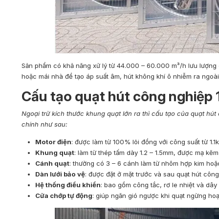
Sản phẩm có khả năng xử lý từ 44.000 – 60.000 m³/h lưu lượng g
hoặc mái nhà để tạo áp suất âm, hút không khí ô nhiễm ra ngoài 
Cấu tạo quạt hút công nghiệp
Ngoại trừ kích thước khung quạt lớn ra thì cấu tạo của quạt hú
chính như sau:
Motor điện
: được làm từ 100% lõi đồng với công suất từ 1.1k
Khung quạt
: làm từ thép tấm dày 1.2 – 1.5mm, được mạ k
Cánh quạt
: thường có 3 – 6 cánh làm từ nhôm hợp kim hoặc 
Dàn lưới bảo vệ
: được đặt ở mặt trước và sau quạt hút côn
Hệ thống điều khiển
: bao gồm công tắc, rơ le nhiệt và dâ
Cửa chớp tự động
: giúp ngăn gió ngược khi quạt ngừng hoạ