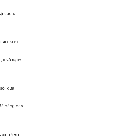
ại các xí
ới 40-50°C.
 tục và sạch
 sổ, cửa
 đó nâng cao
 sinh trên