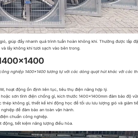
ió, giúp đẩy nhanh quá trình tuần hoàn không khí. Thường được lắp đặ
và lấy không khí tươi sạch vào bên trong.
 1400×1400
t công nghiệp 1400×1400 tương tự với các dòng quạt hút khác với các 
W, hoạt động ổn định liên tục, tiêu thụ điện năng hợp lý.
ẽm hoặc sơn tĩnh điện chống gỉ, kích thước 1400x1400mm đảm bảo độ vữ
thép không gỉ, thiết kế khí động học để tối ưu lưu lượng gió và giảm ti
g nghiệp để đảm bảo an toàn vận hành.
y điện chuẩn công nghiệp.
t động, tiết kiệm năng lượng điều hòa.