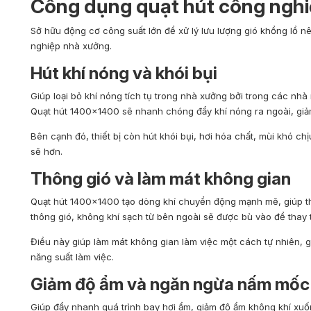
Công dụng quạt hút công ngh
Sở hữu động cơ công suất lớn để xử lý lưu lượng gió khổng lồ nên
nghiệp nhà xưởng.
Hút khí nóng và khói bụi
Giúp loại bỏ khí nóng tích tụ trong nhà xưởng bởi trong các nhà 
Quạt hút 1400×1400 sẽ nhanh chóng đẩy khí nóng ra ngoài, giả
Bên cạnh đó, thiết bị còn hút khói bụi, hơi hóa chất, mùi khó ch
sẽ hơn.
Thông gió và làm mát không gian
Quạt hút 1400×1400 tạo dòng khí chuyển động mạnh mẽ, giúp thô
thông gió, không khí sạch từ bên ngoài sẽ được bù vào để thay 
Điều này giúp làm mát không gian làm việc một cách tự nhiên, g
năng suất làm việc.
Giảm độ ẩm và ngăn ngừa nấm mốc
Giúp đẩy nhanh quá trình bay hơi ẩm, giảm độ ẩm không khí xuố