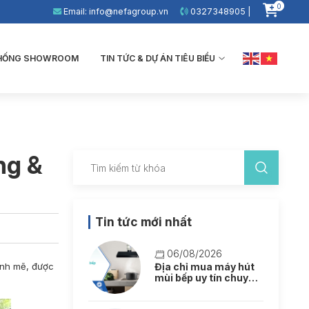
0
Email: info@nefagroup.vn
0327348905 |
THỐNG SHOWROOM
TIN TỨC & DỰ ÁN TIÊU BIỂU
ng &
Tin tức mới nhất
06/08/2026
mạnh mẽ, được
Địa chỉ mua máy hút
mùi bếp uy tín chuyên
nghiệp tại Hà Nội