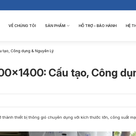
VỀ CHÚNG TÔI
SẢN PHẨM
HỖ TRỢ – BẢO HÀNH
HỆ 
u tạo, Công dụng & Nguyên Lý
00×1400: Cấu tạo, Công dụ
ở thành thiết bị thông gió chuyên dụng với kích thước lớn, công suất 