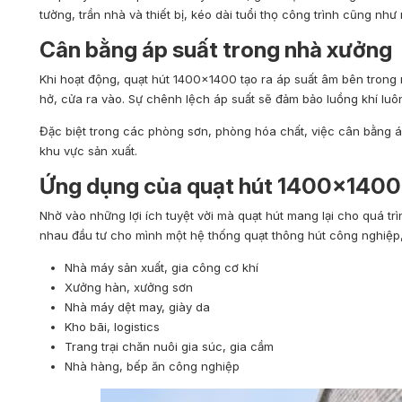
tường, trần nhà và thiết bị, kéo dài tuổi thọ công trình cũng nh
Cân bằng áp suất trong nhà xưởng
Khi hoạt động, quạt hút 1400×1400 tạo ra áp suất âm bên trong
hở, cửa ra vào. Sự chênh lệch áp suất sẽ đảm bảo luồng khí luô
Đặc biệt trong các phòng sơn, phòng hóa chất, việc cân bằng á
khu vực sản xuất.
Ứng dụng của quạt hút 1400×1400 
Nhờ vào những lợi ích tuyệt vời mà quạt hút mang lại cho quá t
nhau đầu tư cho mình một hệ thống quạt thông hút công nghiệp
Nhà máy sản xuất, gia công cơ khí
Xưởng hàn, xưởng sơn
Nhà máy dệt may, giày da
Kho bãi, logistics
Trang trại chăn nuôi gia súc, gia cầm
Nhà hàng, bếp ăn công nghiệp