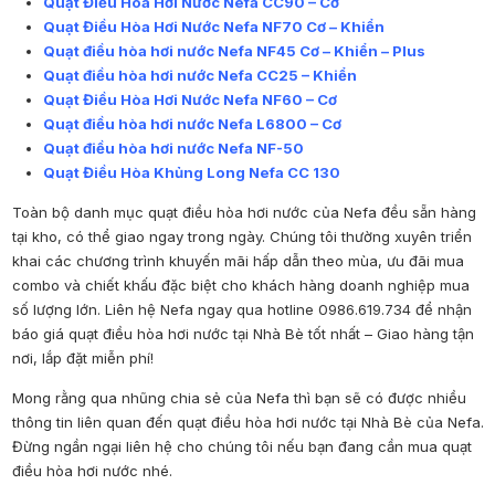
Quạt Điều Hòa Hơi Nước Nefa CC90 – Cơ
Quạt Điều Hòa Hơi Nước Nefa NF70 Cơ – Khiển
Quạt điều hòa hơi nước Nefa NF45 Cơ – Khiển – Plus
Quạt điều hòa hơi nước Nefa CC25 – Khiển
Quạt Điều Hòa Hơi Nước Nefa NF60 – Cơ
Quạt điều hòa hơi nước Nefa L6800 – Cơ
Quạt điều hòa hơi nước Nefa NF-50
Quạt Điều Hòa Khủng Long Nefa CC 130
Toàn bộ danh mục quạt điều hòa hơi nước của Nefa đều sẵn hàng
tại kho, có thể giao ngay trong ngày. Chúng tôi thường xuyên triển
khai các chương trình khuyến mãi hấp dẫn theo mùa, ưu đãi mua
combo và chiết khấu đặc biệt cho khách hàng doanh nghiệp mua
số lượng lớn.
Liên hệ Nefa ngay qua hotline 0986.619.734 để nhận
báo giá quạt điều hòa hơi nước tại Nhà Bè tốt nhất – Giao hàng tận
nơi, lắp đặt miễn phí!
Mong rằng qua nhũng chia sẻ của Nefa thì bạn sẽ có được nhiều
thông tin liên quan đến
quạt điều hòa hơi nước tại Nhà Bè
của
Nefa
.
Đừng ngần ngại liên hệ cho chúng tôi nếu bạn đang cần mua quạt
điều hòa hơi nước nhé.