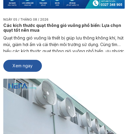
NGÀY 05 / THÁNG 08 / 2026
Các kích thước quạt thông gió vuông phổ biến: Lựa chọn
quạt tốt nên mua
Quạt thông gió vuông là thiết bị giúp lưu thông không khí, hút
mùi, giảm hơi ẩm và cải thiện môi trường sử dụng. Cùng tìm
hiểu các kích thước quạt thông gió vuông phổ biến, ưu nhược
điểm và cách lựa chọn sản phẩm phù hợp từ NEFA Cooling.
Quạt thông gió vuông là […]
Xem ngay