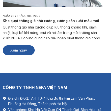
NGÀY 03 / THÁNG 08 / 2026
Kho quạt thông gió nhà xưởng, xưởng sản xuất mẫu mới
Quạt thông gió nhà xưởng giúp lưu thông không khí, giảm
nhiệt, loại bỏ khí nóng, mùi và hơi ẩm trong môi trường sản
xuất. NEFA Cooling cung cấp giải pháp quạt thông gió công
nghiệp phù hợp cho nhà máy, kho hàng và xưởng sản xuất. #
Xem thêm: Thông gió biệt thự Quạt […]
Xem ngay
CÔNG TY TNHH NEFA VIỆT NAM
Địa chỉ ĐKKD: A-TT6-4 Khu đô thị Him Lam Vạn Phúc,
Phường Hà Đông, Thành phố Hà Nội
Văn phòng: Kho Hà Nội: Cụm CN Thanh Oai, Bích Hòa, xã