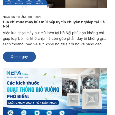
NGÀY 06 / THÁNG 08 / 2026
Địa chỉ mua máy hút mùi bếp uy tín chuyên nghiệp tại Hà
Nội
Việc lựa chọn máy hút mùi bếp tại Hà Nội phù hợp không chỉ
giúp loại bỏ mùi khó chịu mà còn góp phần duy trì không gian
sạch thoáng, bảo vệ sức khỏe người sử dụng và nâng cao
trải nghiệm sinh hoạt, kinh doanh. NEFA Cooling là đơn vị
chuyên sản xuất và […]
Xem ngay