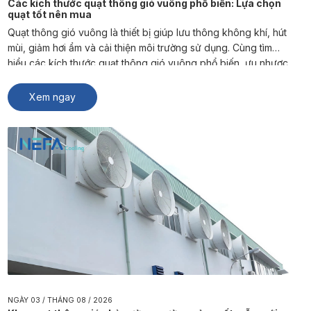
Các kích thước quạt thông gió vuông phổ biến: Lựa chọn
quạt tốt nên mua
Quạt thông gió vuông là thiết bị giúp lưu thông không khí, hút
mùi, giảm hơi ẩm và cải thiện môi trường sử dụng. Cùng tìm
hiểu các kích thước quạt thông gió vuông phổ biến, ưu nhược
điểm và cách lựa chọn sản phẩm phù hợp từ NEFA Cooling.
Quạt thông gió vuông là […]
Xem ngay
NGÀY 03 / THÁNG 08 / 2026