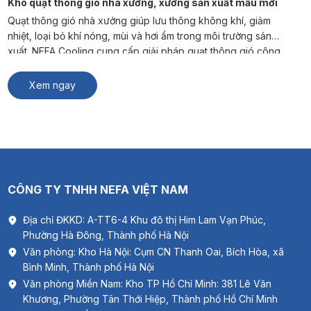
Kho quạt thông gió nhà xưởng, xưởng sản xuất mẫu mới
Quạt thông gió nhà xưởng giúp lưu thông không khí, giảm
nhiệt, loại bỏ khí nóng, mùi và hơi ẩm trong môi trường sản
xuất. NEFA Cooling cung cấp giải pháp quạt thông gió công
nghiệp phù hợp cho nhà máy, kho hàng và xưởng sản xuất. #
Xem thêm: Thông gió biệt thự Quạt […]
Xem ngay
CÔNG TY TNHH NEFA VIỆT NAM
Địa chỉ ĐKKD: A-TT6-4 Khu đô thị Him Lam Vạn Phúc,
Phường Hà Đông, Thành phố Hà Nội
Văn phòng: Kho Hà Nội: Cụm CN Thanh Oai, Bích Hòa, xã
Bình Minh, Thành phố Hà Nội
Văn phòng Miền Nam: Kho TP Hồ Chí Minh: 381 Lê Văn
Khương, Phường Tân Thới Hiệp, Thành phố Hồ Chí Minh