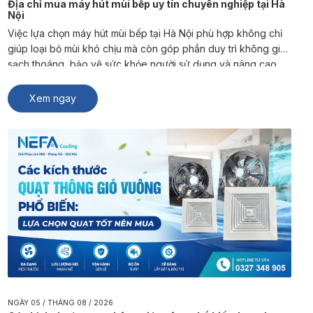
Địa chỉ mua máy hút mùi bếp uy tín chuyên nghiệp tại Hà
Nội
Việc lựa chọn máy hút mùi bếp tại Hà Nội phù hợp không chỉ
giúp loại bỏ mùi khó chịu mà còn góp phần duy trì không gian
sạch thoáng, bảo vệ sức khỏe người sử dụng và nâng cao
trải nghiệm sinh hoạt, kinh doanh. NEFA Cooling là đơn vị
chuyên sản xuất và […]
Xem ngay
NGÀY 05 / THÁNG 08 / 2026