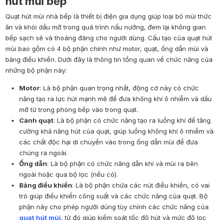
hút mùi bếp
Quạt hút mùi nhà bếp là thiết bị điện gia dụng giúp loại bỏ mùi thức
ăn và khói dầu mỡ trong quá trình nấu nướng, đem lại không gian
bếp sạch sẽ và thoáng đãng cho người dùng. Cấu tạo của quạt hút
mùi bao gồm có 4 bộ phận chính như motor, quạt, ống dẫn mùi và
bảng điều khiển. Dưới đây là thông tin tổng quan về chức năng của
những bộ phận này:
Motor
: Là bộ phận quan trọng nhất, động cơ này có chức
năng tạo ra lực hút mạnh mẽ để đưa không khí ô nhiễm và dầu
mỡ từ trong phòng bếp vào trong quạt.
Cánh quạt
: Là bộ phận có chức năng tạo ra luồng khí để tăng
cường khả năng hút của quạt, giúp luồng không khí ô nhiễm và
các chất độc hại di chuyển vào trong ống dẫn mùi để đưa
chúng ra ngoài.
Ống dẫn
: Là bộ phận có chức năng dẫn khí và mùi ra bên
ngoài hoặc qua bộ lọc (nếu có).
Bảng điều khiển
: Là bộ phận chứa các nút điều khiển, có vai
trò giúp điều khiển công suất và các chức năng của quạt. Bộ
phận này cho phép người dùng tùy chỉnh các chức năng của
quạt hút mùi
, từ đó giúp kiểm soát tốc độ hút và mức độ lọc