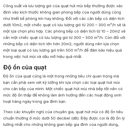
Công suất và lưu lượng gió của quạt hút mùi bếp thường được xác
định vào kích thước không gian phòng bếp của người dùng cũng
như thiết kế phòng kín hay không. Đối với các căn bếp có diện tích
dưới 10m
2
, một chiếc quạt có lưu lượng gió từ 200 – 300 m³/h sẽ là
một lựa chọn phù hợp. Các phòng bếp có diện tích từ 10 – 20m
2
sẽ
cần một chiếc quạt có lưu lượng gió từ 300 – 500 m³/h. Còn đối với
những bếp có diện tích lớn hơn 20m
2
, người dùng nên lựa chọn
một loại quạt có lưu lượng gió trên 500 m³/h để đảm bảo hiệu quả
trong việc hút mùi và dầu mỡ hiệu quả nhất.
Độ ồn của quạt
Độ ồn của quạt cũng là một trong những tiêu chí quan trọng mà
bạn cần phải xem xét kỹ lưỡng khi lựa chọn các loại quạt hút mùi
cho căn bếp của mình. Một chiếc quạt hút mùi nhà bếp tốt nên có
mức độ ồn thấp để không làm ảnh hưởng đến các hoạt động sinh
hoạt hàng ngày trong gia đình bạn.
Theo các khuyến nghị của chuyên gia, quạt hút mùi có độ ồn tiêu
chuẩn thường ở mức dưới 50 decibel (dB). Đây được coi là độ ồn lý
tưởng nhất cho những không gian bếp gia đình của người dùng,