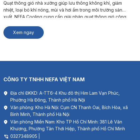
Quạt thông gió nhà xưởng giúp lưu thông không khí, giảm
nhiệt, loại bỏ khí nóng, mùi và hơi ẩm trong môi trường sản
xuất. NEFA Cooling cung cấp giải pháp quạt thông gió công
nghiệp phù hợp cho nhà máy, kho hàng và xưởng sản xuất. #
Xem thêm: Thông gió biệt thự Quạt […]
Xem ngay
CÔNG TY TNHH NEFA VIỆT NAM
Địa chỉ ĐKKD: A-TT6-4 Khu đô thị Him Lam Vạn Phúc,
Phường Hà Đông, Thành phố Hà Nội
Văn phòng: Kho Hà Nội: Cụm CN Thanh Oai, Bích Hòa, xã
Bình Minh, Thành phố Hà Nội
Văn phòng Miền Nam: Kho TP Hồ Chí Minh: 381 Lê Văn
Khương, Phường Tân Thới Hiệp, Thành phố Hồ Chí Minh
0327348905 |