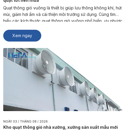
quạt tốt nên mua
Quạt thông gió vuông là thiết bị giúp lưu thông không khí, hút
mùi, giảm hơi ẩm và cải thiện môi trường sử dụng. Cùng tìm
hiểu các kích thước quạt thông gió vuông phổ biến, ưu nhược
điểm và cách lựa chọn sản phẩm phù hợp từ NEFA Cooling.
Quạt thông gió vuông là […]
Xem ngay
NGÀY 03 / THÁNG 08 / 2026
Kho quạt thông gió nhà xưởng, xưởng sản xuất mẫu mới