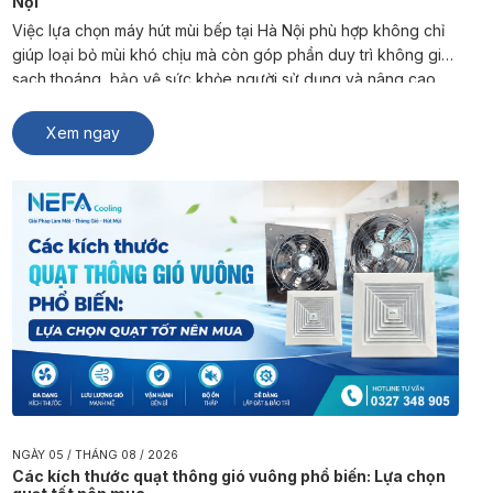
Nội
Việc lựa chọn máy hút mùi bếp tại Hà Nội phù hợp không chỉ
giúp loại bỏ mùi khó chịu mà còn góp phần duy trì không gian
sạch thoáng, bảo vệ sức khỏe người sử dụng và nâng cao
trải nghiệm sinh hoạt, kinh doanh. NEFA Cooling là đơn vị
chuyên sản xuất và […]
Xem ngay
NGÀY 05 / THÁNG 08 / 2026
Các kích thước quạt thông gió vuông phổ biến: Lựa chọn