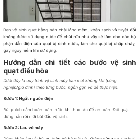
Bạn vệ sinh quạt bằng bàn chải lông mềm, khăn sạch và tuyệt đối
không được sử dụng nước để chùi rửa như vậy sẽ làm cho các bộ
phận dẫn điện của quạt bị dính nước, làm cho quạt bị chập cháy,
gây nguy hiểm khi sử dụng.
Hướng dẫn chi tiết các bước vệ sinh
quạt điều hòa
Dưới đây là quy trình vệ sinh máy làm mát không khí (công
nghiệp/gia đình) theo từng bước, ngắn gọn và dễ thực hiện:
Bước 1: Ngắt nguồn điện
Rút phích cắm hoàn toàn trước khi thao tác để an toàn. Đợi quạt
dừng hẳn rồi mới bắt đầu vệ sinh.
Bước 2: Lau vỏ máy
Dùng khăn ẩm vắt kỹ lau toàn bộ bề mặt vỏ. Không dùng cọ kim loại