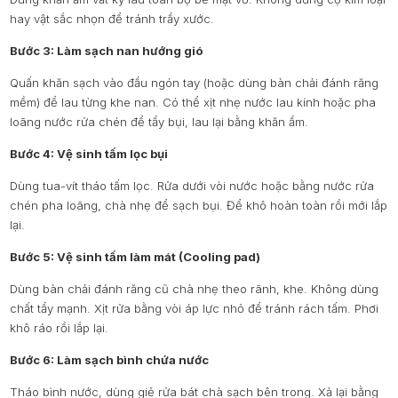
hay vật sắc nhọn để tránh trầy xước.
Bước 3: Làm sạch nan hướng gió
Quấn khăn sạch vào đầu ngón tay (hoặc dùng bàn chải đánh răng
mềm) để lau từng khe nan. Có thể xịt nhẹ nước lau kính hoặc pha
loãng nước rửa chén để tẩy bụi, lau lại bằng khăn ẩm.
Bước 4: Vệ sinh tấm lọc bụi
Dùng tua-vít tháo tấm lọc. Rửa dưới vòi nước hoặc bằng nước rửa
chén pha loãng, chà nhẹ để sạch bụi. Để khô hoàn toàn rồi mới lắp
lại.
Bước 5: Vệ sinh tấm làm mát (Cooling pad)
Dùng bàn chải đánh răng cũ chà nhẹ theo rãnh, khe. Không dùng
chất tẩy mạnh. Xịt rửa bằng vòi áp lực nhỏ để tránh rách tấm. Phơi
khô ráo rồi lắp lại.
Bước 6: Làm sạch bình chứa nước
Tháo bình nước, dùng giẻ rửa bát chà sạch bên trong. Xả lại bằng