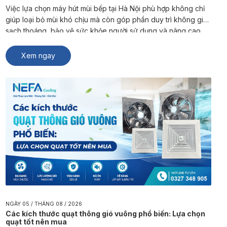
Việc lựa chọn máy hút mùi bếp tại Hà Nội phù hợp không chỉ
giúp loại bỏ mùi khó chịu mà còn góp phần duy trì không gian
sạch thoáng, bảo vệ sức khỏe người sử dụng và nâng cao
trải nghiệm sinh hoạt, kinh doanh. NEFA Cooling là đơn vị
chuyên sản xuất và […]
Xem ngay
NGÀY 05 / THÁNG 08 / 2026
Các kích thước quạt thông gió vuông phổ biến: Lựa chọn
quạt tốt nên mua