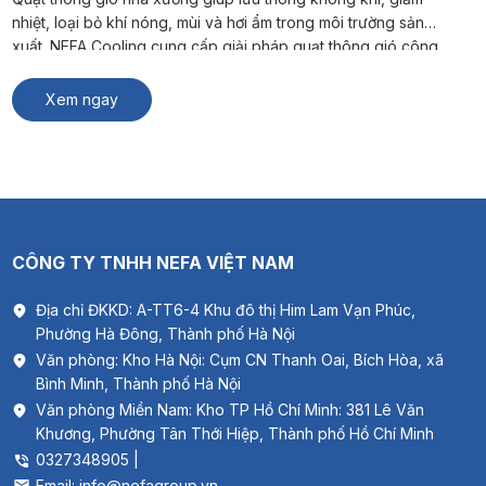
nhiệt, loại bỏ khí nóng, mùi và hơi ẩm trong môi trường sản
xuất. NEFA Cooling cung cấp giải pháp quạt thông gió công
nghiệp phù hợp cho nhà máy, kho hàng và xưởng sản xuất. #
Xem thêm: Thông gió biệt thự Quạt […]
Xem ngay
CÔNG TY TNHH NEFA VIỆT NAM
Địa chỉ ĐKKD: A-TT6-4 Khu đô thị Him Lam Vạn Phúc,
Phường Hà Đông, Thành phố Hà Nội
Văn phòng: Kho Hà Nội: Cụm CN Thanh Oai, Bích Hòa, xã
Bình Minh, Thành phố Hà Nội
Văn phòng Miền Nam: Kho TP Hồ Chí Minh: 381 Lê Văn
Khương, Phường Tân Thới Hiệp, Thành phố Hồ Chí Minh
0327348905 |
Email: info@nefagroup.vn