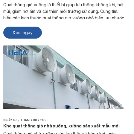
Quạt thông gió vuông là thiết bị giúp lưu thông không khí, hút
mùi, giảm hơi ẩm và cải thiện môi trường sử dụng. Cùng tìm
hiểu các kích thước quạt thông gió vuông phổ biến, ưu nhược
điểm và cách lựa chọn sản phẩm phù hợp từ NEFA Cooling.
Quạt thông gió vuông là […]
Xem ngay
NGÀY 03 / THÁNG 08 / 2026
Kho quạt thông gió nhà xưởng, xưởng sản xuất mẫu mới
Quạt thông gió nhà xưởng giúp lưu thông không khí, giảm