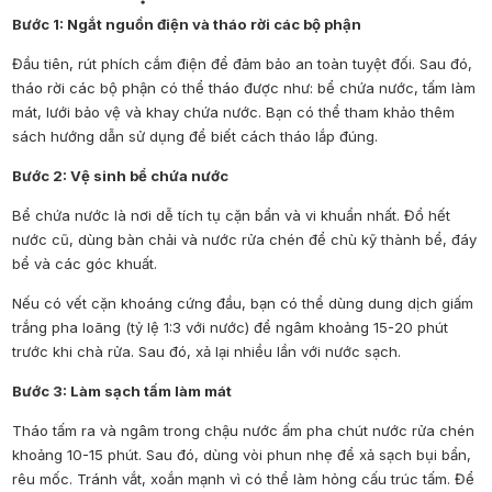
Bước 1: Ngắt nguồn điện và tháo rời các bộ phận
Đầu tiên, rút phích cắm điện để đảm bảo an toàn tuyệt đối. Sau đó,
tháo rời các bộ phận có thể tháo được như: bể chứa nước, tấm làm
mát, lưới bảo vệ và khay chứa nước. Bạn có thể tham khảo thêm
sách hướng dẫn sử dụng để biết cách tháo lắp đúng.
Bước 2: Vệ sinh bể chứa nước
Bể chứa nước là nơi dễ tích tụ cặn bẩn và vi khuẩn nhất. Đổ hết
nước cũ, dùng bàn chải và nước rửa chén để chù kỹ thành bể, đáy
bể và các góc khuất.
Nếu có vết cặn khoáng cứng đầu, bạn có thể dùng dung dịch giấm
trắng pha loãng (tỷ lệ 1:3 với nước) để ngâm khoảng 15-20 phút
trước khi chà rửa. Sau đó, xả lại nhiều lần với nước sạch.
Bước 3: Làm sạch tấm làm mát
Tháo tấm ra và ngâm trong chậu nước ấm pha chút nước rửa chén
khoảng 10-15 phút. Sau đó, dùng vòi phun nhẹ để xả sạch bụi bẩn,
rêu mốc. Tránh vắt, xoắn mạnh vì có thể làm hỏng cấu trúc tấm. Để