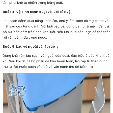
tấm phơi khô tự nhiên trong bóng mát.
Bước 4: Vệ sinh cánh quạt và lưới bảo vệ
Lau sạch cánh quạt bằng khăn ẩm, chú ý làm sạch cả mặt trước và
mặt sau của từng cánh. Với lưới bảo vệ, dùng bàn chải mềm để loại
bỏ bụi bẩn bám trên các khe lưới. Nếu lưới quá bẩn, bạn có thể tháo
rời và ngâm rửa trong nước.
Bước 5: Lau vỏ ngoài và lắp ráp lại
Dùng khăn ẩm lau sạch vỏ ngoài của quạt, đặc biệt là các khe thoát
khí. Sau khi tất cả bộ phận đã khô hoàn toàn, lắp ráp lại theo đúng
thứ tự. Đổ nước sạch vào bể và vận hành thử để kiểm tra.