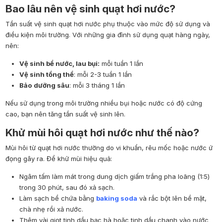
Bao lâu nên vệ sinh quạt hơi nước?
Tần suất vệ sinh quạt hơi nước phụ thuộc vào mức độ sử dụng và
điều kiện môi trường. Với những gia đình sử dụng quạt hàng ngày,
nên:
Vệ sinh bể nước, lau bụi:
mỗi tuần 1 lần
Vệ sinh tổng thể
: mỗi 2-3 tuần 1 lần
Bảo dưỡng sâu
: mỗi 3 tháng 1 lần
Nếu sử dụng trong môi trường nhiều bụi hoặc nước có độ cứng
cao, bạn nên tăng tần suất vệ sinh lên.
Khử mùi hôi quạt hơi nước như thế nào?
Mùi hôi từ quạt hơi nước thường do vi khuẩn, rêu mốc hoặc nước ứ
đọng gây ra. Để khử mùi hiệu quả:
Ngâm tấm làm mát trong dung dịch giấm trắng pha loãng (1:5)
trong 30 phút, sau đó xả sạch.
Làm sạch bể chứa bằng
baking soda
và rắc bột lên bề mặt,
chà nhẹ rồi xả nước.
Thêm vài giọt tinh dầu bạc hà hoặc tinh dầu chanh vào nước