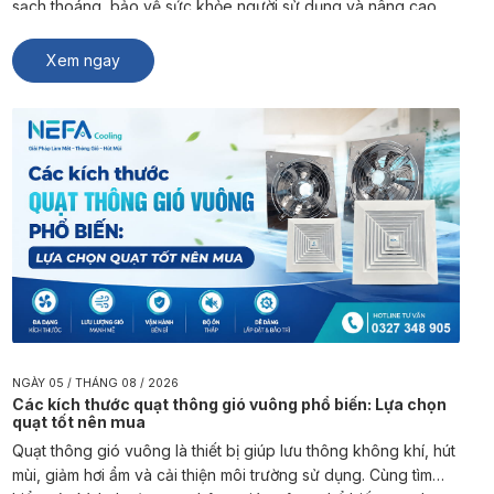
sạch thoáng, bảo vệ sức khỏe người sử dụng và nâng cao
trải nghiệm sinh hoạt, kinh doanh. NEFA Cooling là đơn vị
chuyên sản xuất và […]
Xem ngay
NGÀY 05 / THÁNG 08 / 2026
Các kích thước quạt thông gió vuông phổ biến: Lựa chọn
quạt tốt nên mua
Quạt thông gió vuông là thiết bị giúp lưu thông không khí, hút
mùi, giảm hơi ẩm và cải thiện môi trường sử dụng. Cùng tìm