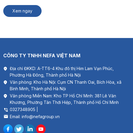
nghiệp phù hợp cho nhà máy, kho hàng và xưởng sản xuất. #
Xem thêm: Thông gió biệt thự Quạt […]
Xem ngay
CÔNG TY TNHH NEFA VIỆT NAM
Địa chỉ ĐKKD: A-TT6-4 Khu đô thị Him Lam Vạn Phúc,
Phường Hà Đông, Thành phố Hà Nội
Văn phòng: Kho Hà Nội: Cụm CN Thanh Oai, Bích Hòa, xã
Bình Minh, Thành phố Hà Nội
Văn phòng Miền Nam: Kho TP Hồ Chí Minh: 381 Lê Văn
Khương, Phường Tân Thới Hiệp, Thành phố Hồ Chí Minh
0327348905 |
Email: info@nefagroup.vn