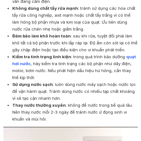
vẫn đang cắm điện.
Không dùng chất tẩy rửa mạnh
: tránh sử dụng các hóa chất
tẩy rửa công nghiệp, axit mạnh hoặc chất tẩy trắng vì có thể
làm hỏng bộ phận nhựa và kim loại của quạt. Ưu tiên dùng
nước rửa chén nhẹ hoặc giấm trắng.
Đảm bảo làm khô hoàn toàn
: sau khi rửa, tuyệt đối phải làm
khô tất cả bộ phận trước khi lắp ráp lại. Độ ẩm còn sót lại có thể
gây chập điện hoặc tạo điều kiện cho vi khuẩn phát triển.
Kiểm tra tình trạng linh kiện
: trong quá trình bảo dưỡng
quạt
hơi nước
, hãy kiểm tra tình trạng các bộ phận như dây điện,
motor, bơm nước. Nếu phát hiện dấu hiệu hư hỏng, cần thay
thế kịp thời.
Sử dụng nước sạch
: luôn dùng nước máy sạch hoặc nước lọc
để vận hành quạt. Tránh dùng nước có nhiều tạp chất khoáng
vì sẽ tạo cặn nhanh hơn.
Thay nước thường xuyên
: không để nước trong bể quá lâu.
Nên thay nước mỗi 2-3 ngày để tránh nước ứ đọng sinh vi
khuẩn và mùi hôi.