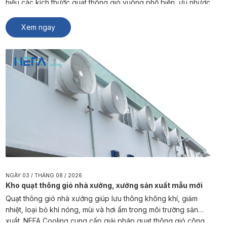
hiểu các kích thước quạt thông gió vuông phổ biến, ưu nhược
điểm và cách lựa chọn sản phẩm phù hợp từ NEFA Cooling.
Quạt thông gió vuông là […]
Xem ngay
NGÀY 03 / THÁNG 08 / 2026
Kho quạt thông gió nhà xưởng, xưởng sản xuất mẫu mới
Quạt thông gió nhà xưởng giúp lưu thông không khí, giảm
nhiệt, loại bỏ khí nóng, mùi và hơi ẩm trong môi trường sản
xuất. NEFA Cooling cung cấp giải pháp quạt thông gió công