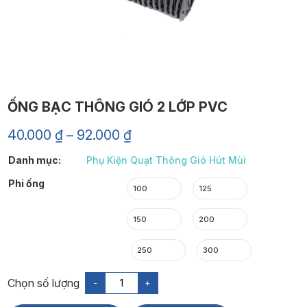
ỐNG BẠC THÔNG GIÓ 2 LỚP PVC
Khoảng
40.000
₫
–
92.000
₫
giá:
Danh mục:
Phụ Kiện Quạt Thông Gió Hút Mùi
từ
40.000 ₫
Phi ống
100
125
đến
92.000 ₫
150
200
250
300
-
+