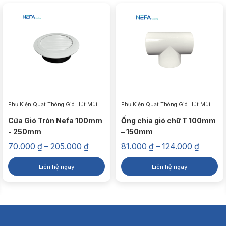
Phụ Kiện Quạt Thông Gió Hút Mùi
Phụ Kiện Quạt Thông Gió Hút Mùi
Cửa Gió Tròn Nefa 100mm
Ống chia gió chữ T 100mm
- 250mm
– 150mm
Khoảng
Khoản
70.000
₫
–
205.000
₫
81.000
₫
–
124.000
₫
giá:
giá:
từ
từ
Liên hệ ngay
Liên hệ ngay
70.000 ₫
81.000
đến
đến
205.000 ₫
124.00