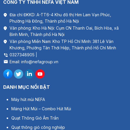
CÔNG TY TNHH NEFA VIỆT NAM
Địa chỉ ĐKKD: A-TT6-4 Khu đô thị Him Lam Vạn Phúc,
Phường Hà Đông, Thành phố Hà Nội
Văn phòng: Kho Hà Nội: Cụm CN Thanh Oai, Bích Hòa, xã
Bình Minh, Thành phố Hà Nội
Văn phòng Miền Nam: Kho TP Hồ Chí Minh: 381 Lê Văn
Khương, Phường Tân Thới Hiệp, Thành phố Hồ Chí Minh
0327348905 |
Email: info@nefagroup.vn
DANH MỤC NỔI BẬT
Máy hút mùi NEFA
2. Thông số kỹ thuật
MC-DC-JYSeries
Máng Hút Mùi – Combo Hút Mùi
Quạt Thông Gió Âm Trần
Quạt thông gió công nghiệp