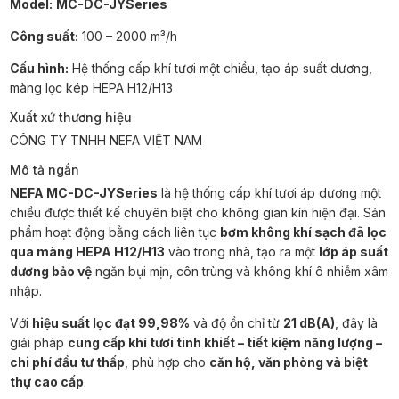
Model:
MC-DC-JYSeries
Công suất:
100 – 2000 m³/h
Cấu hình:
Hệ thống cấp khí tươi một chiều, tạo áp suất dương,
màng lọc kép HEPA H12/H13
Xuất xứ thương hiệu
CÔNG TY TNHH NEFA VIỆT NAM
Mô tả ngắn
NEFA MC-DC-JYSeries
là hệ thống cấp khí tươi áp dương một
chiều được thiết kế chuyên biệt cho không gian kín hiện đại. Sản
phẩm hoạt động bằng cách liên tục
bơm không khí sạch đã lọc
qua màng HEPA H12/H13
vào trong nhà, tạo ra một
lớp áp suất
dương bảo vệ
ngăn bụi mịn, côn trùng và không khí ô nhiễm xâm
nhập.
Với
hiệu suất lọc đạt 99,98%
và độ ồn chỉ từ
21 dB(A)
, đây là
giải pháp
cung cấp khí tươi tinh khiết – tiết kiệm năng lượng –
chi phí đầu tư thấp
, phù hợp cho
căn hộ, văn phòng và biệt
thự cao cấp
.