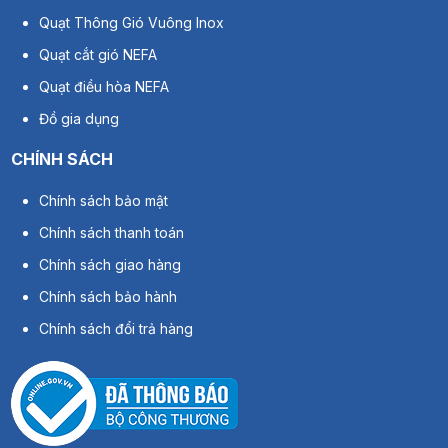
Quạt Thông Gió Vuông Inox
Quạt cắt gió NEFA
Quạt điều hòa NEFA
Đồ gia dụng
CHÍNH SÁCH
Chính sách bảo mật
3. Công nghệ & Tính năng nổi bật
Chính sách thanh toán
Chính sách giao hàng
NEFA MC-DC-JYSeries
được phát triển dựa trên triết lý
tối
giản công nghệ – tối đa hiệu quả
, tập trung vào ba nền tảng cốt
Chính sách bảo hành
lõi:
áp suất dương ổn định, lọc khí y tế và động cơ EC hiệu
Chính sách đổi trả hàng
suất cao
.
3.1 Nguyên lý áp suất dương
Hệ thống tạo áp lực bên trong cao hơn bên ngoài, giúp
không
khí luôn lưu thông một chiều từ trong ra ngoài
. Không khí