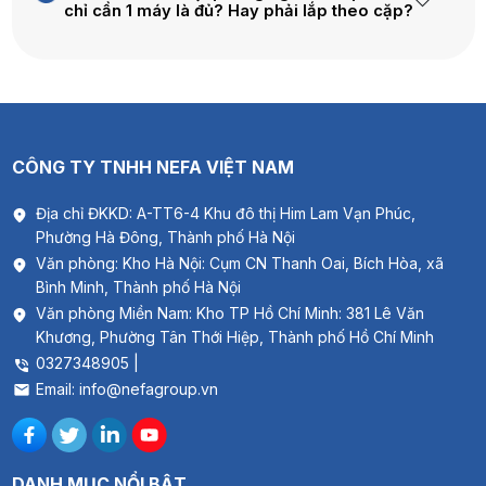
chỉ cần 1 máy là đủ? Hay phải lắp theo cặp?
Sản phẩm Máy Cấp Khí Tươi Âm Tường Nefa Airpro
CÔNG TY TNHH NEFA VIỆT NAM
NF-TTW5-W
2. Thông số kỹ thuật
Địa chỉ ĐKKD: A-TT6-4 Khu đô thị Him Lam Vạn Phúc,
Phường Hà Đông, Thành phố Hà Nội
Văn phòng: Kho Hà Nội: Cụm CN Thanh Oai, Bích Hòa, xã
Bình Minh, Thành phố Hà Nội
Văn phòng Miền Nam: Kho TP Hồ Chí Minh: 381 Lê Văn
Khương, Phường Tân Thới Hiệp, Thành phố Hồ Chí Minh
0327348905 |
Email: info@nefagroup.vn
DANH MỤC NỔI BẬT