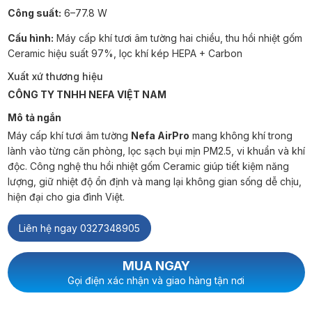
Công suất:
6–77.8 W
Cấu hình:
Máy cấp khí tươi âm tường hai chiều, thu hồi nhiệt gốm
Ceramic hiệu suất 97%, lọc khí kép HEPA + Carbon
Xuất xứ thương hiệu
CÔNG TY TNHH NEFA VIỆT NAM
Mô tả ngắn
Máy cấp khí tươi âm tường
Nefa AirPro
mang không khí trong
lành vào từng căn phòng, lọc sạch bụi mịn PM2.5, vi khuẩn và khí
độc. Công nghệ thu hồi nhiệt gốm Ceramic giúp tiết kiệm năng
lượng, giữ nhiệt độ ổn định và mang lại không gian sống dễ chịu,
hiện đại cho gia đình Việt.
Liên hệ ngay 0327348905
MUA NGAY
Gọi điện xác nhận và giao hàng tận nơi