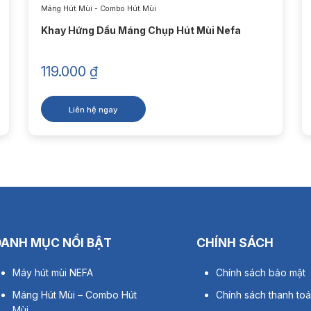
Máng Hút Mùi - Combo Hút Mùi
Khay Hứng Dầu Máng Chụp Hút Mùi Nefa
119.000
₫
Liên hệ ngay
ỹ thuật máng hút mùi inox
 nghệ và Tính năng Nổi Bật Combo Quạt Hút Mùi M
DANH MỤC NỔI BẬT
CHÍNH SÁCH
Máy hút mùi NEFA
Chính sách bảo mật
or dây đồng nguyên chất
Máng Hút Mùi – Combo Hút
Chính sách thanh to
ạt hút mùi NEFA HF150/HF200
sử dụng
động cơ 100% dây đồng
,
Mùi