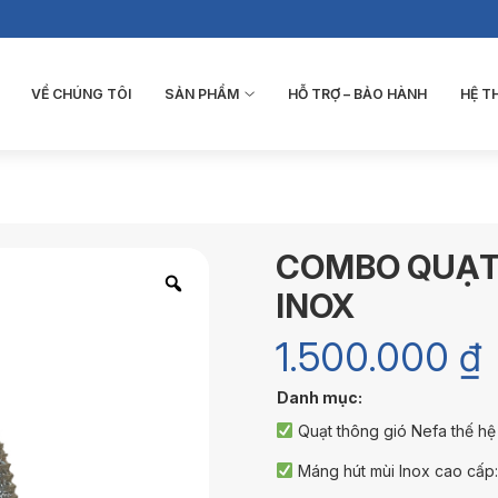
VỀ CHÚNG TÔI
SẢN PHẨM
HỖ TRỢ – BẢO HÀNH
HỆ 
COMBO QUẠT
INOX
1.500.000 ₫
Danh mục:
Quạt thông gió Nefa thế hệ
Máng hút mùi Inox cao cấp: c