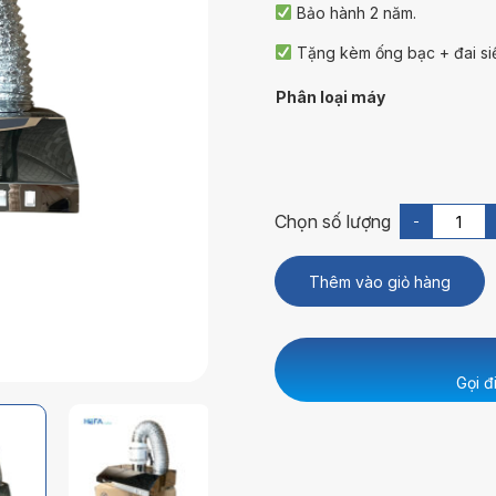
Bảo hành 2 năm.
Tặng kèm ống bạc + đai siế
Phân loại máy
-
Thêm vào giỏ hàng
Gọi đ