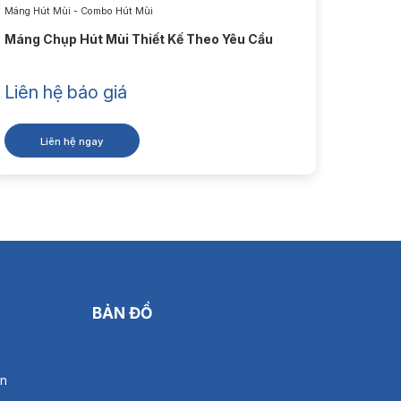
Máng Hút Mùi - Combo Hút Mùi
Quạt Thô
Tốt
Máng Chụp Hút Mùi Thiết Kế Theo Yêu Cầu
Máy hú
Liên hệ báo giá
2.65
Liên hệ ngay
L
áng Chụp Inox
BẢN ĐỒ
án
 mang đến khả năng vận hành ổn định, bền bỉ và
giảm