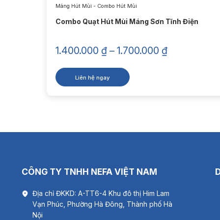
Máng Hút Mùi - Combo Hút Mùi
Combo Quạt Hút Mùi Máng Sơn Tĩnh Điện
Khoảng
1.400.000
₫
–
1.700.000
₫
giá:
từ
Liên hệ ngay
 ₫
1.400.000 ₫
đến
 ₫
1.700.000 ₫
Thông số k
3. Công
CÔNG TY TNHH NEFA VIỆT NAM
Địa chỉ ĐKKD: A-TT6-4 Khu đô thị Him Lam
3.1 Mot
Vạn Phúc, Phường Hà Đông, Thành phố Hà
Combo
qu
Nội