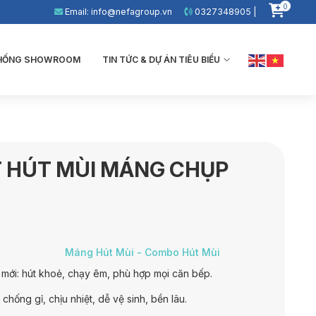
0
Email: info@nefagroup.vn
0327348905 |
THỐNG SHOWROOM
TIN TỨC & DỰ ÁN TIÊU BIỂU
 HÚT MÙI MÁNG CHỤP
Máng Hút Mùi - Combo Hút Mùi
 mới: hút khoẻ, chạy êm, phù hợp mọi căn bếp.
hống gỉ, chịu nhiệt, dễ vệ sinh, bền lâu.