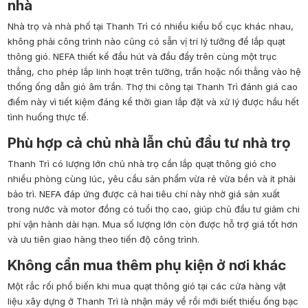
nhà
Nhà trọ và nhà phố tại Thanh Trì có nhiều kiểu bố cục khác nhau,
không phải công trình nào cũng có sẵn vị trí lý tưởng để lắp quạt
thông gió. NEFA thiết kế đầu hút và đầu đẩy trên cùng một trục
thẳng, cho phép lắp linh hoạt trên tường, trần hoặc nối thẳng vào hệ
thống ống dẫn gió âm trần. Thợ thi công tại Thanh Trì đánh giá cao
điểm này vì tiết kiệm đáng kể thời gian lắp đặt và xử lý được hầu hết
tình huống thực tế.
Phù hợp cả chủ nhà lẫn chủ đầu tư nhà trọ
Thanh Trì có lượng lớn chủ nhà trọ cần lắp quạt thông gió cho
nhiều phòng cùng lúc, yêu cầu sản phẩm vừa rẻ vừa bền và ít phải
bảo trì. NEFA đáp ứng được cả hai tiêu chí này nhờ giá sản xuất
trong nước và motor đồng có tuổi thọ cao, giúp chủ đầu tư giảm chi
phí vận hành dài hạn. Mua số lượng lớn còn được hỗ trợ giá tốt hơn
và ưu tiên giao hàng theo tiến độ công trình.
Không cần mua thêm phụ kiện ở nơi khác
Một rắc rối phổ biến khi mua quạt thông gió tại các cửa hàng vật
liệu xây dựng ở Thanh Trì là nhận máy về rồi mới biết thiếu ống bạc