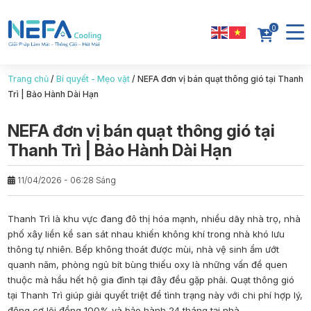
0
Trang chủ
/
Bí quyết - Mẹo vặt
/
NEFA đơn vị bán quạt thông gió tại Thanh
Trì | Bảo Hành Dài Hạn
NEFA đơn vị bán quạt thông gió tại
Thanh Trì | Bảo Hành Dài Hạn
11/04/2026 - 06:28 Sáng
Thanh Trì là khu vực đang đô thị hóa mạnh, nhiều dãy nhà trọ, nhà
phố xây liền kề san sát nhau khiến không khí trong nhà khó lưu
thông tự nhiên. Bếp không thoát được mùi, nhà vệ sinh ẩm ướt
quanh năm, phòng ngủ bít bùng thiếu oxy là những vấn đề quen
thuộc mà hầu hết hộ gia đình tại đây đều gặp phải. Quạt thông gió
tại Thanh Trì giúp giải quyết triệt để tình trạng này với chi phí hợp lý,
động cơ lõi đồng 100% và bảo hành 24 tháng tại nhà.