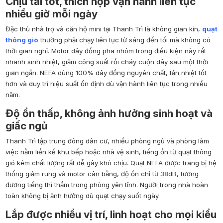
Chịu tải tốt, thích hợp vận hành liên tục
nhiều giờ mỗi ngày
Đặc thù nhà trọ và căn hộ mini tại Thanh Trì là không gian kín,
quạt
thông gió
thường phải chạy liên tục từ sáng đến tối mà không có
thời gian nghỉ. Motor dây đồng pha nhôm trong điều kiện này rất
nhanh sinh nhiệt, giảm công suất rồi cháy cuộn dây sau một thời
gian ngắn. NEFA dùng 100% dây đồng nguyên chất, tản nhiệt tốt
hơn và duy trì hiệu suất ổn định dù vận hành liên tục trong nhiều
năm.
Độ ồn thấp, không ảnh hưởng sinh hoạt và
giấc ngủ
Thanh Trì tập trung đông dân cư, nhiều phòng ngủ và phòng làm
việc nằm liền kề khu bếp hoặc nhà vệ sinh, tiếng ồn từ quạt thông
gió kém chất lượng rất dễ gây khó chịu. Quạt NEFA được trang bị hệ
thống giảm rung và motor cân bằng, độ ồn chỉ từ 38dB, tương
đương tiếng thì thầm trong phòng yên tĩnh. Người trong nhà hoàn
toàn không bị ảnh hưởng dù quạt chạy suốt ngày.
Lắp được nhiều vị trí, linh hoạt cho mọi kiểu