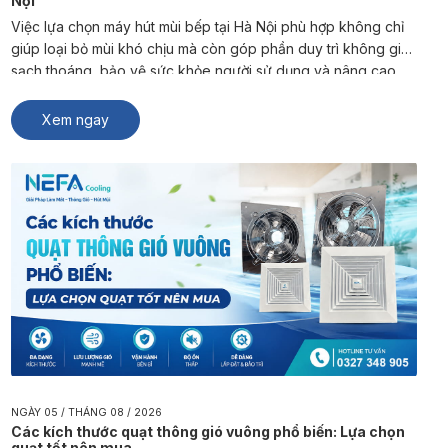
Nội
Việc lựa chọn máy hút mùi bếp tại Hà Nội phù hợp không chỉ
giúp loại bỏ mùi khó chịu mà còn góp phần duy trì không gian
sạch thoáng, bảo vệ sức khỏe người sử dụng và nâng cao
trải nghiệm sinh hoạt, kinh doanh. NEFA Cooling là đơn vị
chuyên sản xuất và […]
Xem ngay
NGÀY 05 / THÁNG 08 / 2026
Các kích thước quạt thông gió vuông phổ biến: Lựa chọn
quạt tốt nên mua