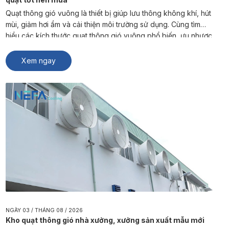
Quạt thông gió vuông là thiết bị giúp lưu thông không khí, hút
mùi, giảm hơi ẩm và cải thiện môi trường sử dụng. Cùng tìm
hiểu các kích thước quạt thông gió vuông phổ biến, ưu nhược
điểm và cách lựa chọn sản phẩm phù hợp từ NEFA Cooling.
Quạt thông gió vuông là […]
Xem ngay
NGÀY 03 / THÁNG 08 / 2026
Kho quạt thông gió nhà xưởng, xưởng sản xuất mẫu mới