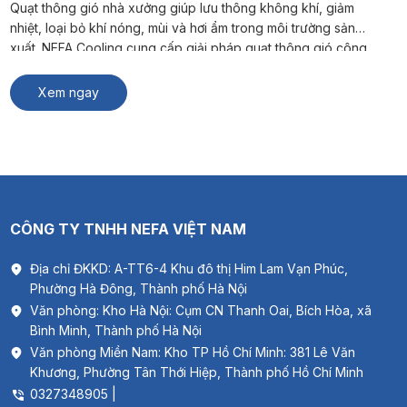
Quạt thông gió nhà xưởng giúp lưu thông không khí, giảm
nhiệt, loại bỏ khí nóng, mùi và hơi ẩm trong môi trường sản
xuất. NEFA Cooling cung cấp giải pháp quạt thông gió công
nghiệp phù hợp cho nhà máy, kho hàng và xưởng sản xuất. #
Xem thêm: Thông gió biệt thự Quạt […]
Xem ngay
CÔNG TY TNHH NEFA VIỆT NAM
Địa chỉ ĐKKD: A-TT6-4 Khu đô thị Him Lam Vạn Phúc,
Phường Hà Đông, Thành phố Hà Nội
Văn phòng: Kho Hà Nội: Cụm CN Thanh Oai, Bích Hòa, xã
Bình Minh, Thành phố Hà Nội
Văn phòng Miền Nam: Kho TP Hồ Chí Minh: 381 Lê Văn
Khương, Phường Tân Thới Hiệp, Thành phố Hồ Chí Minh
0327348905 |