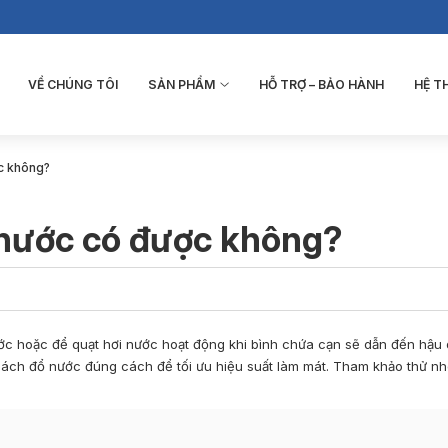
VỀ CHÚNG TÔI
SẢN PHẨM
HỖ TRỢ – BẢO HÀNH
HỆ 
c không?
 nước có được không?
ớc hoặc để quạt hơi nước hoạt động khi bình chứa cạn sẽ dẫn đến hậu q
 cách đổ nước đúng cách để tối ưu hiệu suất làm mát. Tham khảo thử nh