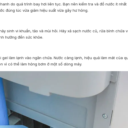
hanh do quá trình bay hơi liên tục. Bạn nên kiểm tra và đổ nước ít nhất
ớc đúng lúc vừa giảm hiệu suất vừa gây hư hỏng.
ảy sinh vi khuẩn, tảo và mùi hôi. Hãy xả sạch nước cũ, rửa bình chứa 
 ảnh hưởng đến sức khỏe.
i gel làm lạnh vào ngăn chứa. Nước càng lạnh, hiệu quả làm mát của q
n vì có thể làm hỏng bơm ở một số dòng máy.