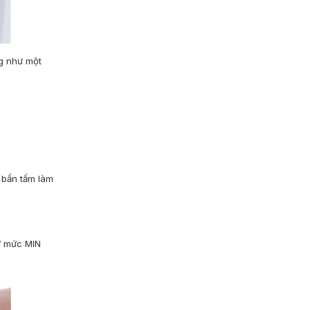
g như một
 bẩn tấm làm
ừ mức MIN