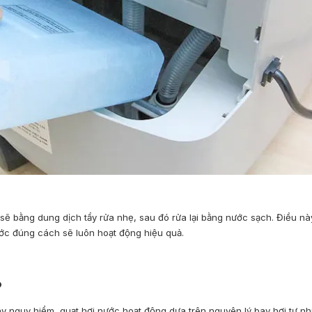
sẽ bằng dung dịch tẩy rửa nhẹ, sau đó rửa lại bằng nước sạch. Điều này
ước đúng cách sẽ luôn hoạt động hiệu quả.
?
y nguy hiểm, quạt hơi nước hoạt động dựa trên nguyên lý bay hơi tự nh