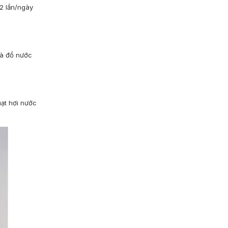
 2 lần/ngày
và đổ nước
uạt hơi nước