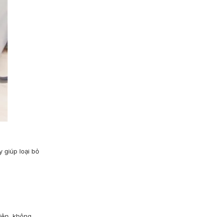
 giúp loại bỏ
iên, không