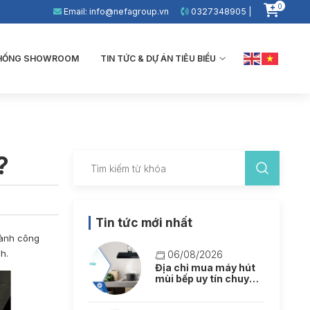
0
Email: info@nefagroup.vn
0327348905 |
THỐNG SHOWROOM
TIN TỨC & DỰ ÁN TIÊU BIỂU
?
Tin tức mới nhất
hành công
h.
06/08/2026
Địa chỉ mua máy hút
mùi bếp uy tín chuyên
nghiệp tại Hà Nội