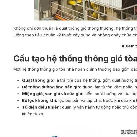
Không chỉ đơn thuần là quạt thông gió thông thường, hệ thống t
lưỡng theo tiêu chuẩn kỹ thuật xây dựng và phòng cháy chữa c
# Xem 
Cấu tạo hệ thống thông gió tò
Một hệ thống thông gió tòa nhà hoàn chỉnh thường bao gồm cá
Quạt thông gió:
là trái tim của hệ thống, gồm quạt hướng t
Hệ thống đường ống dẫn gió:
được làm từ tôn kẽm hoặc ino
Miệng gió, van gió và cửa gió:
kiểm soát hướng và lưu lượng
Bộ lọc không khí:
lọc bụi bẩn và tạp chất trước khi cấp khí
Tủ điện điều khiển:
quản lý vận hành tự động hoặc thủ côn
khiển từ xa.