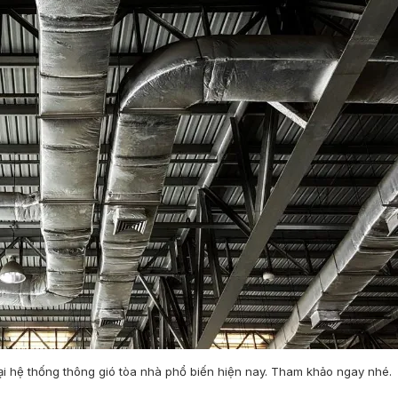
ại
hệ thống thông gió tòa nhà
phổ biến hiện nay. Tham khảo ngay nhé.