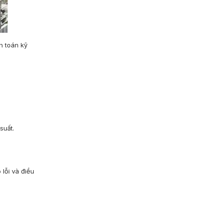
h toán kỹ
suất.
lỗi và điều