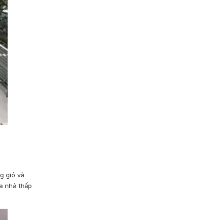
g gió và
òa nhà thấp