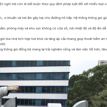
ện nghi mà còn là bắt buộc theo quy định pháp luật đối với nhiều loại c
₂, vi khuẩn và hơi ẩm gây hại cho đường hô hấp. Hệ thống thông gió giú
 hầm, phòng máy và khu vực không có cửa sổ, nơi nhiệt độ và độ ẩm dễ
ió tòa nhà tích hợp hút khói và tăng áp cầu thang giúp thoát hiểm an t
BXD.
g thông gió đồng bộ mang lại trải nghiệm sống và làm việc tốt hơn, tă