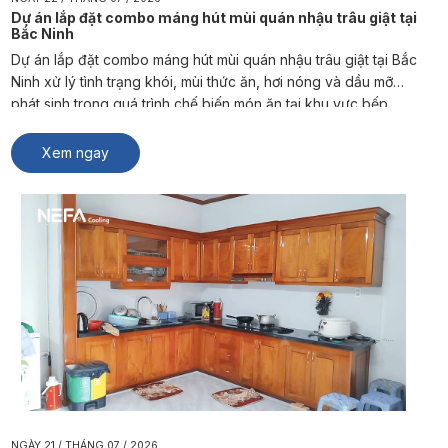
Dự án lắp đặt combo máng hút mùi quán nhậu trâu giật tại
Bắc Ninh
Dự án lắp đặt combo máng hút mùi quán nhậu trâu giật tại Bắc
Ninh xử lý tình trạng khói, mùi thức ăn, hơi nóng và dầu mỡ
phát sinh trong quá trình chế biến món ăn tại khu vực bếp
quán nhậu. NEFA Cooling đã tư vấn và cung cấp giải pháp
combo máng […]
Xem ngay
NGÀY 21 / THÁNG 07 / 2026