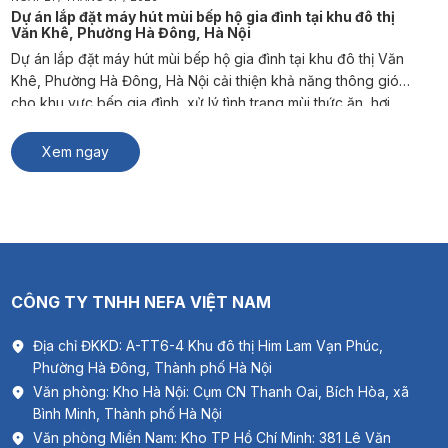
Dự án lắp đặt máy hút mùi bếp hộ gia đình tại khu đô thị
Văn Khê, Phường Hà Đông, Hà Nội
Dự án lắp đặt máy hút mùi bếp hộ gia đình tại khu đô thị Văn
Khê, Phường Hà Đông, Hà Nội cải thiện khả năng thông gió
cho khu vực bếp gia đình, xử lý tình trạng mùi thức ăn, hơi
nóng và khói dầu mỡ phát sinh trong quá trình nấu nướng.
NEFA […]
Xem ngay
CÔNG TY TNHH NEFA VIỆT NAM
Địa chỉ ĐKKD: A-TT6-4 Khu đô thị Him Lam Vạn Phúc,
Phường Hà Đông, Thành phố Hà Nội
Văn phòng: Kho Hà Nội: Cụm CN Thanh Oai, Bích Hòa, xã
Bình Minh, Thành phố Hà Nội
Văn phòng Miền Nam: Kho TP Hồ Chí Minh: 381 Lê Văn