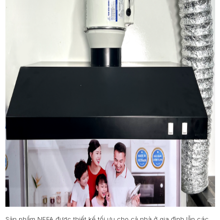
Sản phẩm NEFA được thiết kế tối ưu cho cả nhà ở gia đình lẫn các