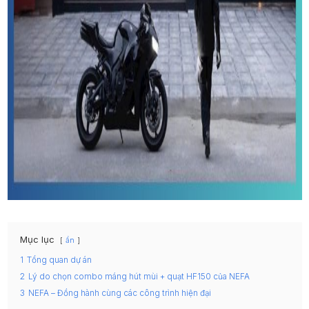
Mục lục
ẩn
1
Tổng quan dự án
2
Lý do chọn combo máng hút mùi + quạt HF150 của NEFA
3
NEFA – Đồng hành cùng các công trình hiện đại