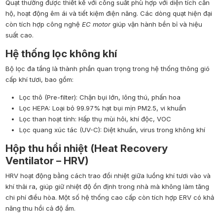
Quạt thường được thiết kế với công suất phù hợp với diện tích căn
hộ, hoạt động êm ái và tiết kiệm điện năng. Các dòng quạt hiện đại
còn tích hợp công nghệ
EC motor
giúp vận hành bền bỉ và hiệu
suất cao.
Hệ thống lọc không khí
Bộ lọc đa tầng là thành phần quan trọng trong hệ thống thông gió
cấp khí tươi, bao gồm:
Lọc thô (Pre-filter): Chặn bụi lớn, lông thú, phấn hoa
Lọc HEPA: Loại bỏ 99.97% hạt bụi mịn PM2.5, vi khuẩn
Lọc than hoạt tính: Hấp thụ mùi hôi, khí độc, VOC
Lọc quang xúc tác (UV-C): Diệt khuẩn, virus trong không khí
Hộp thu hồi nhiệt (Heat Recovery
Ventilator – HRV)
HRV hoạt động bằng cách trao đổi nhiệt giữa luồng khí tươi vào và
khí thải ra, giúp giữ nhiệt độ ổn định trong nhà mà không làm tăng
chi phí điều hòa. Một số hệ thống cao cấp còn tích hợp ERV có khả
năng thu hồi cả độ ẩm.