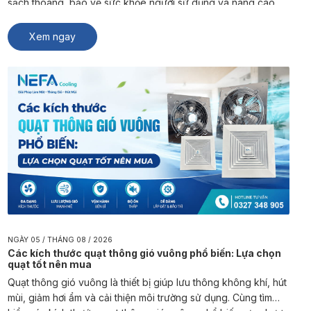
sạch thoáng, bảo vệ sức khỏe người sử dụng và nâng cao
trải nghiệm sinh hoạt, kinh doanh. NEFA Cooling là đơn vị
chuyên sản xuất và […]
Xem ngay
NGÀY 05 / THÁNG 08 / 2026
Các kích thước quạt thông gió vuông phổ biến: Lựa chọn
quạt tốt nên mua
Quạt thông gió vuông là thiết bị giúp lưu thông không khí, hút
mùi, giảm hơi ẩm và cải thiện môi trường sử dụng. Cùng tìm