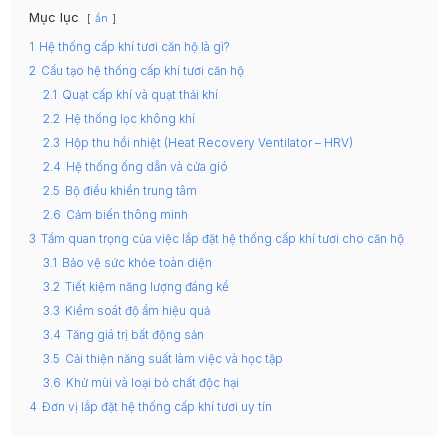
Mục lục
ẩn
1
Hệ thống cấp khí tươi căn hộ là gì?
2
Cấu tạo hệ thống cấp khí tươi căn hộ
2.1
Quạt cấp khí và quạt thải khí
2.2
Hệ thống lọc không khí
2.3
Hộp thu hồi nhiệt (Heat Recovery Ventilator – HRV)
2.4
Hệ thống ống dẫn và cửa gió
2.5
Bộ điều khiển trung tâm
2.6
Cảm biến thông minh
3
Tầm quan trọng của việc lắp đặt hệ thống cấp khí tươi cho căn hộ
3.1
Bảo vệ sức khỏe toàn diện
3.2
Tiết kiệm năng lượng đáng kể
3.3
Kiểm soát độ ẩm hiệu quả
3.4
Tăng giá trị bất động sản
3.5
Cải thiện năng suất làm việc và học tập
3.6
Khử mùi và loại bỏ chất độc hại
4
Đơn vị lắp đặt hệ thống cấp khí tươi uy tín