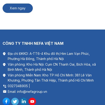
nghiệp phù hợp cho nhà máy, kho hàng và xưởng sản xuất. #
Xem thêm: Thông gió biệt thự Quạt […]
Xem ngay
CÔNG TY TNHH NEFA VIỆT NAM
Địa chỉ ĐKKD: A-TT6-4 Khu đô thị Him Lam Vạn Phúc,
Phường Hà Đông, Thành phố Hà Nội
Văn phòng: Kho Hà Nội: Cụm CN Thanh Oai, Bích Hòa, xã
Bình Minh, Thành phố Hà Nội
Văn phòng Miền Nam: Kho TP Hồ Chí Minh: 381 Lê Văn
Khương, Phường Tân Thới Hiệp, Thành phố Hồ Chí Minh
0327348905 |
Email: info@nefagroup.vn