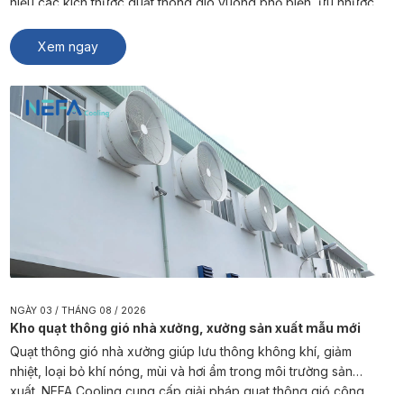
hiểu các kích thước quạt thông gió vuông phổ biến, ưu nhược
điểm và cách lựa chọn sản phẩm phù hợp từ NEFA Cooling.
Quạt thông gió vuông là […]
Xem ngay
NGÀY 03 / THÁNG 08 / 2026
Kho quạt thông gió nhà xưởng, xưởng sản xuất mẫu mới
Quạt thông gió nhà xưởng giúp lưu thông không khí, giảm
nhiệt, loại bỏ khí nóng, mùi và hơi ẩm trong môi trường sản
xuất. NEFA Cooling cung cấp giải pháp quạt thông gió công