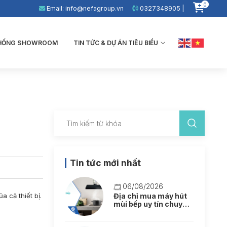
0
Email: info@nefagroup.vn
0327348905 |
THỐNG SHOWROOM
TIN TỨC & DỰ ÁN TIÊU BIỂU
Tin tức mới nhất
06/08/2026
 cả thiết bị.
Địa chỉ mua máy hút
mùi bếp uy tín chuyên
nghiệp tại Hà Nội