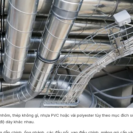
 nhôm, thép không gỉ, nhựa PVC hoặc vải polyester tùy theo mục đích 
à độ dày khác nhau.
 dẫn chính, ống nhánh, các đầu nối, van điều chỉnh, miệng gió cấp và 