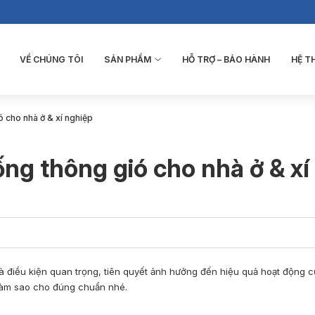
VỀ CHÚNG TÔI
SẢN PHẨM
HỖ TRỢ – BẢO HÀNH
HỆ 
 cho nhà ở & xí nghiệp
ng thông gió cho nhà ở & xí
à điều kiện quan trọng, tiên quyết ảnh hưởng đến hiệu quả hoạt động của
làm sao cho đúng chuẩn nhé.