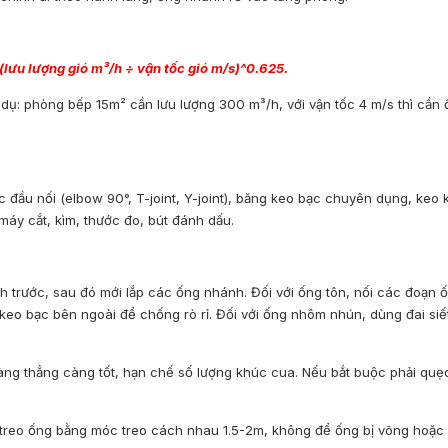
(lưu lượng gió m³/h ÷ vận tốc gió m/s)^0.625.
í dụ: phòng bếp 15m² cần lưu lượng 300 m³/h, với vận tốc 4 m/s thì cần
ầu nối (elbow 90°, T-joint, Y-joint), băng keo bạc chuyên dụng, keo k
máy cắt, kìm, thước đo, bút đánh dấu.
ính trước, sau đó mới lắp các ống nhánh. Đối với ống tôn, nối các đoạn
keo bạc bên ngoài để chống rò rỉ. Đối với ống nhôm nhún, dùng đai siế
càng thẳng càng tốt, hạn chế số lượng khúc cua. Nếu bắt buộc phải quẹ
 treo ống bằng móc treo cách nhau 1.5-2m, không để ống bị võng hoặc 