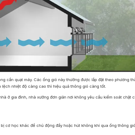
hông cần quạt máy. Các ống gió này thường được lắp đặt theo phương t
lệch nhiệt độ càng cao thì hiệu quả thông gió càng tốt.
 nhà ở gia đình, nhà xưởng đơn giản nơi không yêu cầu kiểm soát chặt c
t bị cơ học khác để chủ động đẩy hoặc hút không khí qua ống thông gió