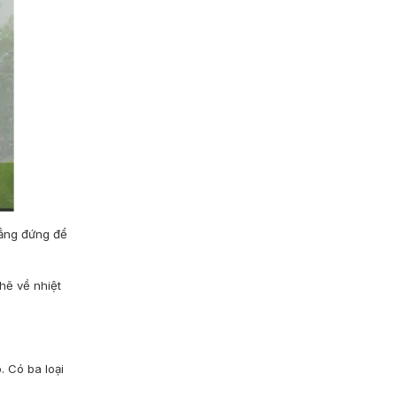
hẳng đứng để
hẽ về nhiệt
. Có ba loại