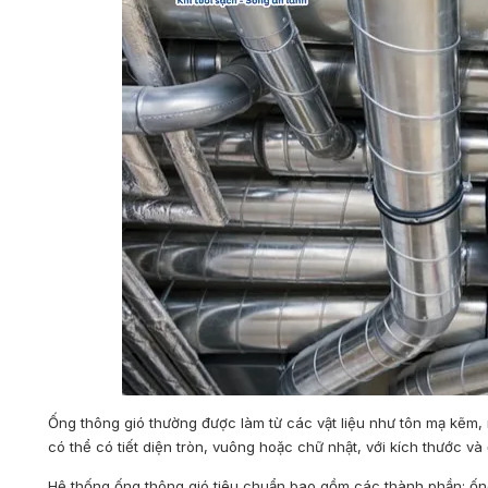
Ống thông gió thường được làm từ các vật liệu như tôn mạ kẽm,
có thể có tiết diện tròn, vuông hoặc chữ nhật, với kích thước v
Hệ thống ống thông gió tiêu chuẩn bao gồm các thành phần: ống