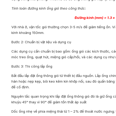
Tính toán đường kính ống gió theo công thức:
Đường kính (mm) = 1.3 × 
Với nhà ở, vận tốc gió thường chọn 3-5 m/s để giảm tiếng ồn. V
kính khoảng 150mm.
Bước 2: Chuẩn bị vật liệu và dụng cụ
Các dụng cụ cần chuẩn bị bao gồm: ống gió các kích thước, các đ
móc treo ống, quạt hút, miệng gió cấp/hồi, và các dụng cụ như 
Bước 3: Thi công lắp ống
Bắt đầu lắp đặt ống thông gió từ thiết bị đầu nguồn. Lắp ống ch
hàn hoặc nẹp kẹp, bôi keo kẽm kín khớp nối, sau đó quấn băng 
để cố định.
Nguyên tắc quan trọng khi lắp đặt ống thông gió đó là giữ ống 
khuỷu 45° thay vì 90° để giảm tổn thất áp suất
Dốc ống nhẹ về phía miệng thải từ 1 – 2% để thoát nước ngưng;