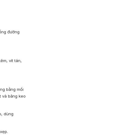
 ống đường
ẽm, vít tán,
 ống bằng mối
t và băng keo
o, dùng
xẹp.