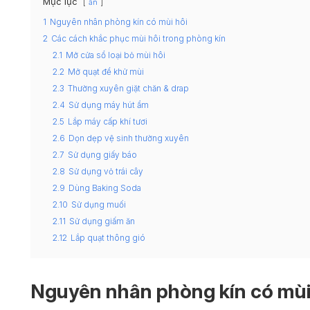
Mục lục
ẩn
1
Nguyên nhân phòng kín có mùi hôi
2
Các cách khắc phục mùi hôi trong phòng kín
2.1
Mở cửa sổ loại bỏ mùi hôi
2.2
Mở quạt để khử mùi
2.3
Thường xuyên giặt chăn & drap
2.4
Sử dụng máy hút ẩm
2.5
Lắp máy cấp khí tươi
2.6
Dọn dẹp vệ sinh thường xuyên
2.7
Sử dụng giấy báo
2.8
Sử dụng vỏ trái cây
2.9
Dùng Baking Soda
2.10
Sử dụng muối
2.11
Sử dụng giấm ăn
2.12
Lắp quạt thông gió
Nguyên nhân phòng kín có mùi