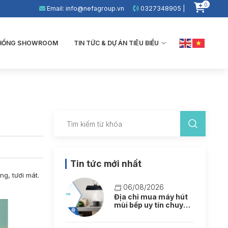
0
Email: info@nefagroup.vn
0327348905 |
THỐNG SHOWROOM
TIN TỨC & DỰ ÁN TIÊU BIỂU
Tin tức mới nhất
g, tươi mát.
06/08/2026
Địa chỉ mua máy hút
mùi bếp uy tín chuyên
nghiệp tại Hà Nội