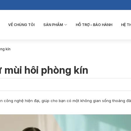
VỀ CHÚNG TÔI
SẢN PHẨM
HỖ TRỢ – BẢO HÀNH
HỆ 
ng kín
 mùi hôi phòng kín
ến công nghệ hiện đại, giúp cho bạn có một không gian sống thoáng đãn