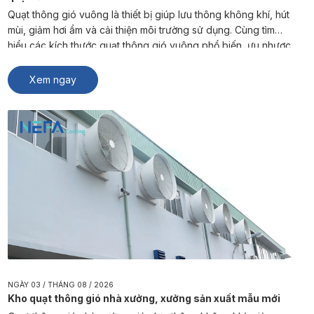
Quạt thông gió vuông là thiết bị giúp lưu thông không khí, hút
mùi, giảm hơi ẩm và cải thiện môi trường sử dụng. Cùng tìm
hiểu các kích thước quạt thông gió vuông phổ biến, ưu nhược
điểm và cách lựa chọn sản phẩm phù hợp từ NEFA Cooling.
Quạt thông gió vuông là […]
Xem ngay
NGÀY 03 / THÁNG 08 / 2026
Kho quạt thông gió nhà xưởng, xưởng sản xuất mẫu mới