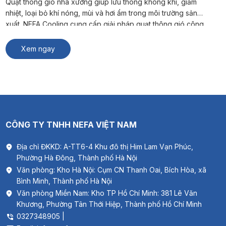
Quạt thông gió nhà xưởng giúp lưu thông không khí, giảm
nhiệt, loại bỏ khí nóng, mùi và hơi ẩm trong môi trường sản
xuất. NEFA Cooling cung cấp giải pháp quạt thông gió công
nghiệp phù hợp cho nhà máy, kho hàng và xưởng sản xuất. #
Xem thêm: Thông gió biệt thự Quạt […]
Xem ngay
CÔNG TY TNHH NEFA VIỆT NAM
Địa chỉ ĐKKD: A-TT6-4 Khu đô thị Him Lam Vạn Phúc,
Phường Hà Đông, Thành phố Hà Nội
Văn phòng: Kho Hà Nội: Cụm CN Thanh Oai, Bích Hòa, xã
Bình Minh, Thành phố Hà Nội
Văn phòng Miền Nam: Kho TP Hồ Chí Minh: 381 Lê Văn
Khương, Phường Tân Thới Hiệp, Thành phố Hồ Chí Minh
0327348905 |