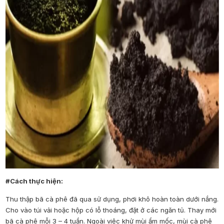
#Cách thực hiện:
Thu thập bã cà phê đã qua sử dụng, phơi khô hoàn toàn dưới nắng.
Cho vào túi vải hoặc hộp có lỗ thoáng, đặt ở các ngăn tủ. Thay mới
bã cà phê mỗi 3 – 4 tuần. Ngoài việc khử mùi ẩm mốc, mùi cà phê