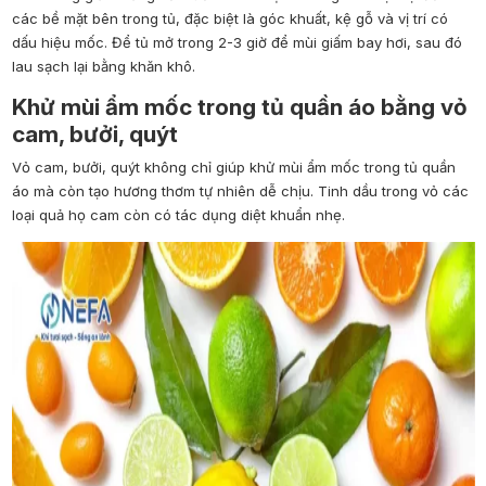
các bề mặt bên trong tủ, đặc biệt là góc khuất, kệ gỗ và vị trí có
dấu hiệu mốc. Để tủ mở trong 2-3 giờ để mùi giấm bay hơi, sau đó
lau sạch lại bằng khăn khô.
Khử mùi ẩm mốc trong tủ quần áo bằng vỏ
cam, bưởi, quýt
Vỏ cam, bưởi, quýt không chỉ giúp khử mùi ẩm mốc trong tủ quần
áo mà còn tạo hương thơm tự nhiên dễ chịu. Tinh dầu trong vỏ các
loại quả họ cam còn có tác dụng diệt khuẩn nhẹ.