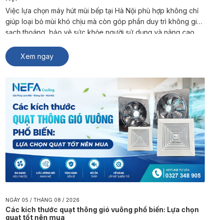
Việc lựa chọn máy hút mùi bếp tại Hà Nội phù hợp không chỉ
giúp loại bỏ mùi khó chịu mà còn góp phần duy trì không gian
sạch thoáng, bảo vệ sức khỏe người sử dụng và nâng cao
trải nghiệm sinh hoạt, kinh doanh. NEFA Cooling là đơn vị
chuyên sản xuất và […]
Xem ngay
NGÀY 05 / THÁNG 08 / 2026
Các kích thước quạt thông gió vuông phổ biến: Lựa chọn
quạt tốt nên mua