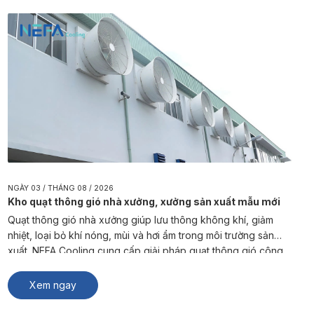
NGÀY 03 / THÁNG 08 / 2026
Kho quạt thông gió nhà xưởng, xưởng sản xuất mẫu mới
Quạt thông gió nhà xưởng giúp lưu thông không khí, giảm
nhiệt, loại bỏ khí nóng, mùi và hơi ẩm trong môi trường sản
xuất. NEFA Cooling cung cấp giải pháp quạt thông gió công
nghiệp phù hợp cho nhà máy, kho hàng và xưởng sản xuất. #
Xem thêm: Thông gió biệt thự Quạt […]
Xem ngay