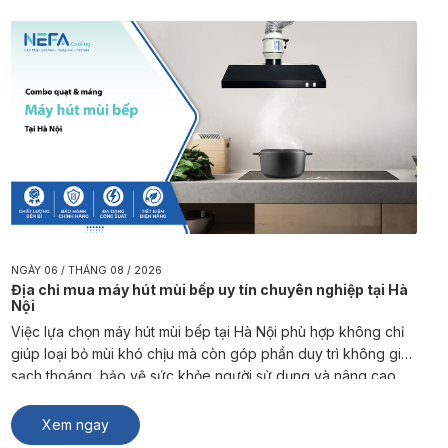
NGÀY 06 / THÁNG 08 / 2026
Địa chỉ mua máy hút mùi bếp uy tín chuyên nghiệp tại Hà
Nội
Việc lựa chọn máy hút mùi bếp tại Hà Nội phù hợp không chỉ
giúp loại bỏ mùi khó chịu mà còn góp phần duy trì không gian
sạch thoáng, bảo vệ sức khỏe người sử dụng và nâng cao
trải nghiệm sinh hoạt, kinh doanh. NEFA Cooling là đơn vị
chuyên sản xuất và […]
Xem ngay