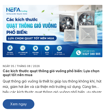
NGÀY 05 / THÁNG 08 / 2026
Các kích thước quạt thông gió vuông phổ biến: Lựa chọn
quạt tốt nên mua
Quạt thông gió vuông là thiết bị giúp lưu thông không khí, hút
mùi, giảm hơi ẩm và cải thiện môi trường sử dụng. Cùng tìm
hiểu các kích thước quạt thông gió vuông phổ biến, ưu nhược
điểm và cách lựa chọn sản phẩm phù hợp từ NEFA Cooling.
Quạt thông gió vuông là […]
Xem ngay